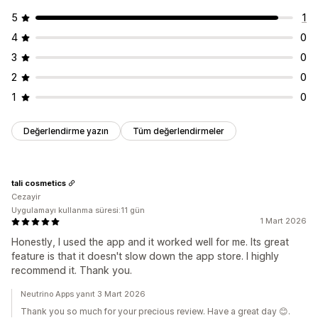
Ana sayfa
Ürün sayfaları
Rozetler
Canlı sayaç
Bağış widget’ı
5
1
4
0
3
0
2
0
1
0
Değerlendirme yazın
Tüm değerlendirmeler
tali cosmetics
Cezayir
Uygulamayı kullanma süresi:11 gün
1 Mart 2026
Honestly, I used the app and it worked well for me. Its great
feature is that it doesn't slow down the app store. I highly
recommend it. Thank you.
Neutrino Apps yanıt 3 Mart 2026
Thank you so much for your precious review. Have a great day 😊.