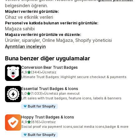
belgesinden öğrenin.
Müşteri verilerini görüntüle:
Cihaz ve etkinlik verileri
Personel ve katkıda bulunan verilerini görüntüle:
Mağaza sahibi
Mağaza verilerini görüntüle ve düzenle:
Ürünler, siparişler, Online Mağaza, Shopify yöneticisi
Ayrıntıları inceleyin
Buna benzer diğer uygulamalar
Conversion Bear Trust Badges
5 yıldız üzerinden
4,9
(344)
•
Ücretsiz
toplam 344 değerlendirme
Ultimate Trust Badges: Highlight secure checkout & payments
Essential Trust Badges & Icons
5 yıldız üzerinden
5,0
(1.033)
•
Ücretsiz plan mevcut
toplam 1033 değerlendirme
Lift sales with trust badges, feature icons, labels & banners
Built for Shopify
Hoppy Trust Badges & Icons
5 yıldız üzerinden
4,9
(816)
•
Ücretsiz
toplam 816 değerlendirme
Social proof via payment icons,social media icons,badge & more
Built for Shopify