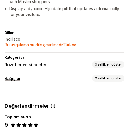
with Muslim shoppers.
Display a dynamic Hijri date pill that updates automatically
for your visitors.
Diller
İngilizce
Bu uygulama şu dile çevrilmedi:Türkçe
Kategoriler
Rozetler ve simgeler
Özellikleri göster
Simge türleri
Bağışlar
Özellikleri göster
Ürün özellikleri
Güven
Hayır kurumu türü
Özelleştirme
Sosyal etki
Özel hayır kurumu
Animasyonlar
Kenarlıklar
Renkler
Mobil duyarlı
Değerlendirmeler
(1)
Bağış yönetimi
Simge konumu
Toplam puan
Bağış tutarı
Vergi makbuzları
Etki takibi
Kontrol panelleri
Manuel konum
Otomatik konum
Duyuru çubuğu
5
Özelleştirme