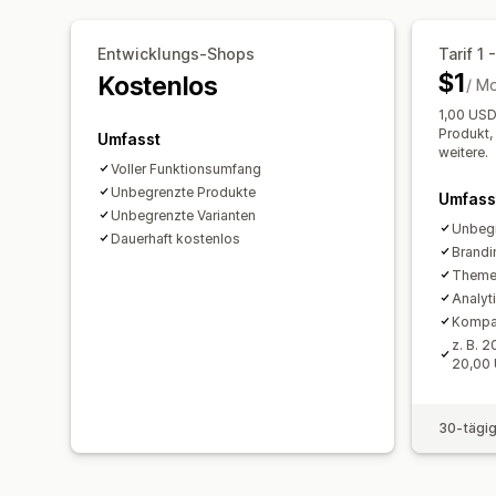
Entwicklungs-Shops
Tarif 1 
$1
Kostenlos
/ M
1,00 USD
Produkt,
Umfasst
weitere.
Voller Funktionsumfang
Unbegrenzte Produkte
Umfass
Unbegrenzte Varianten
Unbegr
Dauerhaft kostenlos
Brandi
Theme
Analyt
Kompat
z. B. 
20,00
30-tägig