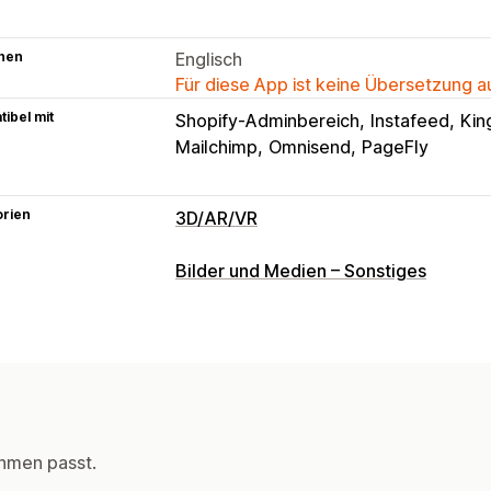
hen
Englisch
Für diese App ist keine Übersetzung 
ibel mit
Shopify-Adminbereich
Instafeed
Kin
Mailchimp
Omnisend
PageFly
orien
3D/AR/VR
Visualisierung
Bilder und Medien – Sonstiges
Augmented Reality
Virtuelle Realität
hmen passt.