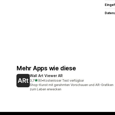
Eingef
Datenz
Mehr Apps wie diese
Wall Art Viewer AR
von 5 Sternen
3,7
(6)
•
Kostenloser Test verfügbar
6 Rezensionen insgesamt
Shop-Kunst mit gerahmten Vorschauen und AR-Grafiken
zum Leben erwecken