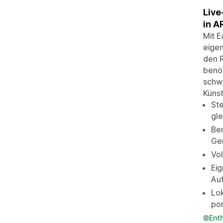
Live
in A
Mit E
eigen
den R
benöt
schwe
Künst
Ste
gle
Be
Gen
Vol
Eig
Auf
Lok
por
Ent