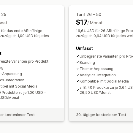
- 25
Tarif 26 - 50
$17
onat
/ Monat
 für das erste ARt-fähige
16,64 USD für 26 ARt-fähige Pro
 zuzüglich 1,00 USD für jedes
zuzüglich 0,64 USD für jedes wei
Umfasst
t
Unbegrenzte Varianten pro Pro
enzte Varianten pro Produkt
Branding
ng
Theme-Anpassung
-Anpassung
Analytics-Integration
ics-Integration
Kompatibel mit Social Media
ibel mit Social Media
z. B. 40 Produkte zu je 0,64 U
20 Produkte zu je 1,00 USD =
26,50 USD/Monat
 USD/Monat
er kostenloser Test
30-tägiger kostenloser Test