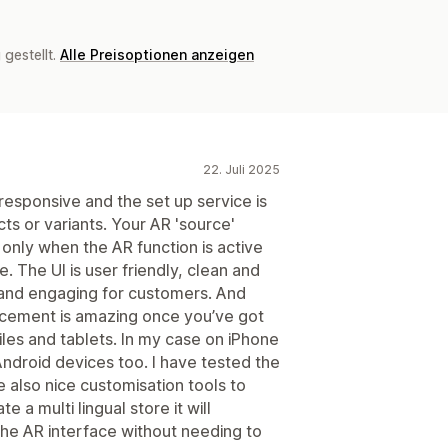
gestellt.
Alle Preisoptionen anzeigen
22. Juli 2025
d responsive and the set up service is
cts or variants. Your AR 'source'
nly when the AR function is active
 The UI is user friendly, clean and
g and engaging for customers. And
cement is amazing once you’ve got
les and tablets. In my case on iPhone
Android devices too. I have tested the
re also nice customisation tools to
e a multi lingual store it will
the AR interface without needing to