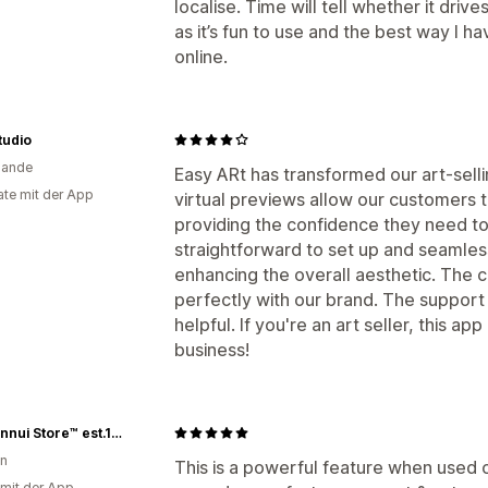
localise. Time will tell whether it driv
as it’s fun to use and the best way I h
online.
tudio
lande
Easy ARt has transformed our art-sell
te mit der App
virtual previews allow our customers to
providing the confidence they need t
straightforward to set up and seamless
enhancing the overall aesthetic. The c
perfectly with our brand. The support
helpful. If you're an art seller, this a
business!
Distil Ennui Store™ est.1990
en
This is a powerful feature when used 
 mit der App