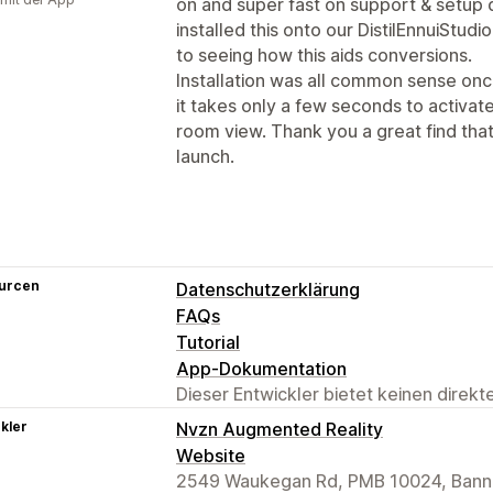
on and super fast on support & setup
installed this onto our DistilEnnuiStud
to seeing how this aids conversions.
Installation was all common sense onc
it takes only a few seconds to activa
room view. Thank you a great find that 
launch.
urcen
Datenschutzerklärung
FAQs
Tutorial
App-Dokumentation
Dieser Entwickler bietet keinen direk
kler
Nvzn Augmented Reality
Website
2549 Waukegan Rd, PMB 10024, Banno