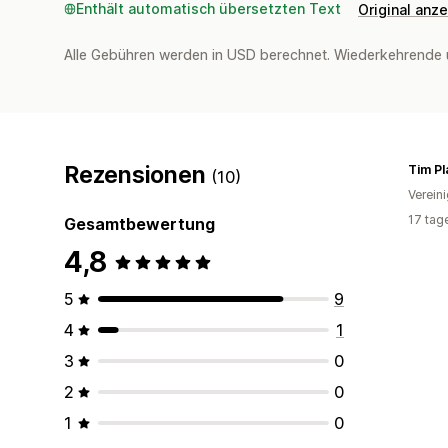
Enthält automatisch übersetzten Text
Original anz
Alle Gebühren werden in USD berechnet. Wiederkehrende 
Rezensionen
(10)
Verein
17 tag
Gesamtbewertung
4,8
5
9
4
1
3
0
2
0
1
0