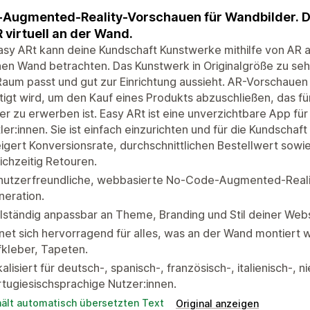
-Augmented-Reality-Vorschauen für Wandbilder. Di
R virtuell an der Wand.
asy ARt kann deine Kundschaft Kunstwerke mithilfe von AR a
en Wand betrachten. Das Kunstwerk in Originalgröße zu sehe
aum passt und gut zur Einrichtung aussieht. AR-Vorschaue
igt wird, um den Kauf eines Produkts abzuschließen, das fü
r zu erwerben ist. Easy ARt ist eine unverzichtbare App für
ler:innen. Sie ist einfach einzurichten und für die Kundscha
igert Konversionsrate, durchschnittlichen Bestellwert sowi
ichzeitig Retouren.
nutzerfreundliche, webbasierte No-Code-Augmented-Reali
eration.
lständig anpassbar an Theme, Branding und Stil deiner Webs
net sich hervorragend für alles, was an der Wand montiert 
kleber, Tapeten.
alisiert für deutsch-, spanisch-, französisch-, italienisch-, 
tugiesischsprachige Nutzer:innen.
hält automatisch übersetzten Text
Original anzeigen