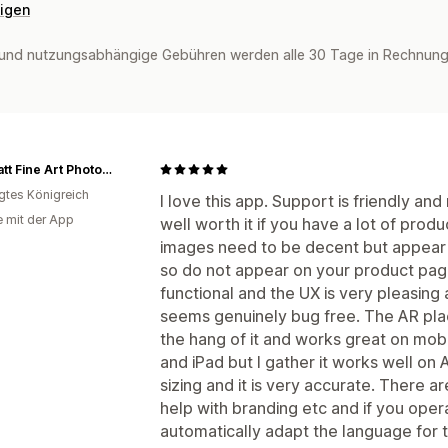
eigen
und nutzungsabhängige Gebühren werden alle 30 Tage in Rechnung 
Tim Platt Fine Art Photography
igtes Königreich
I love this app. Support is friendly an
e mit der App
well worth it if you have a lot of produ
images need to be decent but appear o
so do not appear on your product page.
functional and the UX is very pleasin
seems genuinely bug free. The AR pla
the hang of it and works great on mobi
and iPad but I gather it works well on 
sizing and it is very accurate. There a
help with branding etc and if you operat
automatically adapt the language for 