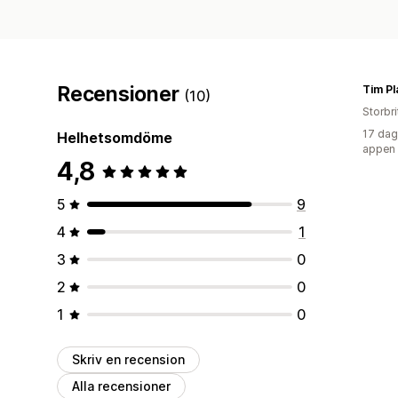
Recensioner
(10)
Storbr
17 dag
Helhetsomdöme
appen
4,8
5
9
4
1
3
0
2
0
1
0
Skriv en recension
Alla recensioner