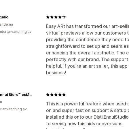
tudio
änderna
Easy ARt has transformed our art-sell
der användning av
virtual previews allow our customers to
providing the confidence they need t
straightforward to set up and seamless
enhancing the overall aesthetic. The c
perfectly with our brand. The support
helpful. If you're an art seller, this a
business!
Distil Ennui Store™ est.1990
en
This is a powerful feature when used 
r användning av
on and super fast on support & setup
installed this onto our DistilEnnuiStud
to seeing how this aids conversions.