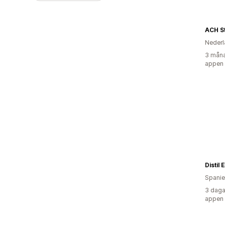
ACH S
Nederl
3 måna
appen
Spani
3 daga
appen