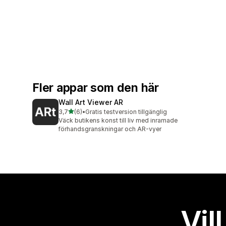
Fler appar som den här
Wall Art Viewer AR
av 5 stjärnor
3,7
(6)
•
Gratis testversion tillgänglig
6 recensioner totalt
Väck butikens konst till liv med inramade
förhandsgranskningar och AR-vyer
Vil