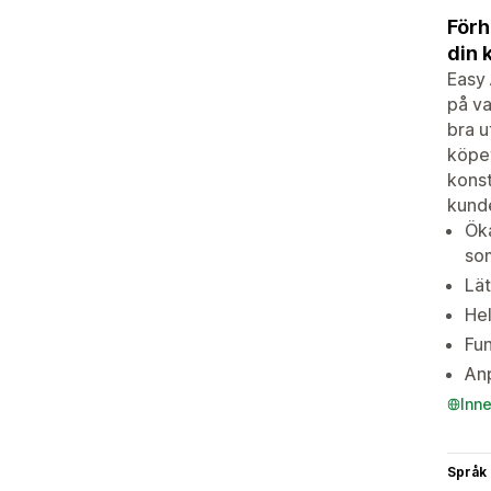
Förh
din 
Easy 
på va
bra u
köpet
konst
kunde
Öka
som
Lät
Hel
Fun
Anp
Inn
Språk