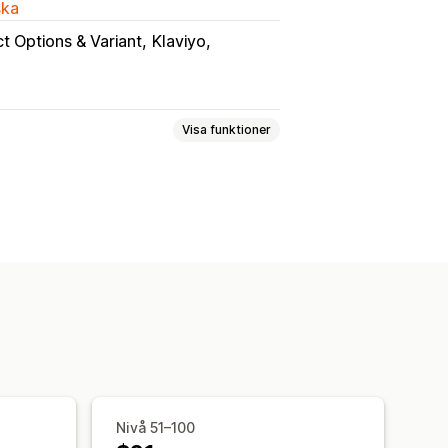
ska
t Options & Variant
Klaviyo
Visa funktioner
Live-förhandsgranskningar
Nivå 51–100