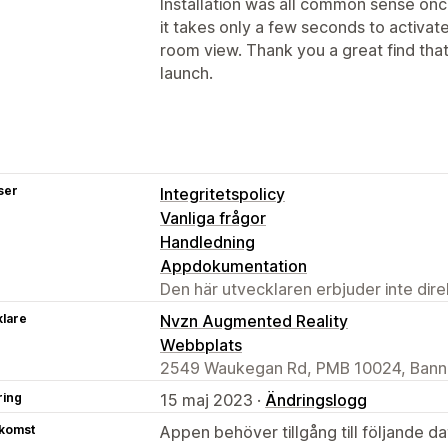
Installation was all common sense onc
it takes only a few seconds to activa
room view. Thank you a great find that 
launch.
ser
Integritetspolicy
Vanliga frågor
Handledning
Appdokumentation
Den här utvecklaren erbjuder inte dir
klare
Nvzn Augmented Reality
Webbplats
2549 Waukegan Rd, PMB 10024, Banno
ring
15 maj 2023 ·
Ändringslogg
tkomst
Appen behöver tillgång till följande d