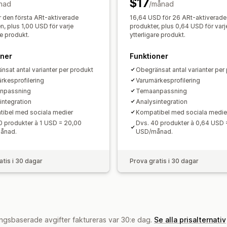
$17
nad
/månad
r den första ARt-aktiverade
16,64 USD för 26 ARt-aktiverade
n, plus 1,00 USD för varje
produkter, plus 0,64 USD för varj
re produkt.
ytterligare produkt.
oner
Funktioner
nsat antal varianter per produkt
Obegränsat antal varianter per
rkesprofilering
Varumärkesprofilering
npassning
Temaanpassning
integration
Analysintegration
ibel med sociala medier
Kompatibel med sociala medie
0 produkter à 1 USD = 20,00
Dvs. 40 produkter à 0,64 USD 
ånad.
USD/månad.
atis i 30 dagar
Prova gratis i 30 dagar
ngsbaserade avgifter faktureras var 30:e dag.
Se alla prisalternativ