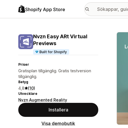
Shopify App Store
Galle
Nvzn Easy ARt Virtual
Previews
Built for Shopify
Priser
Gratisplan tillgänglig. Gratis testversion
tillgänglig.
Betyg
4,8
(10)
Utvecklare
Nvzn Augmented Reality
Installera
Visa demobutik