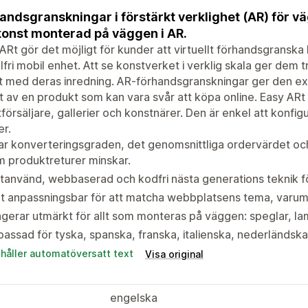
andsgranskningar i förstärkt verklighet (AR) för vä
konst monterad på väggen i AR.
ARt gör det möjligt för kunder att virtuellt förhandsgransk
lfri mobil enhet. Att se konstverket i verklig skala ger dem t
t med deras inredning. AR-förhandsgranskningar ger den ext
 av en produkt som kan vara svår att köpa online. Easy ARt
försäljare, gallerier och konstnärer. Den är enkel att konf
r.
r konverteringsgraden, det genomsnittliga ordervärdet oc
 produktreturer minskar.
tanvänd, webbaserad och kodfri nästa generations teknik för
t anpassningsbar för att matcha webbplatsens tema, varumä
gerar utmärkt för allt som monteras på väggen: speglar, la
assad för tyska, spanska, franska, italienska, nederländsk
ehåller automatöversatt text
Visa original
engelska