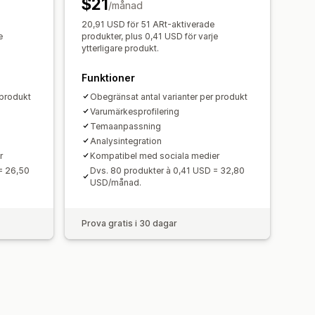
$21
/månad
20,91 USD för 51 ARt-aktiverade
e
produkter, plus 0,41 USD för varje
ytterligare produkt.
Funktioner
 produkt
Obegränsat antal varianter per produkt
Varumärkesprofilering
Temaanpassning
Analysintegration
r
Kompatibel med sociala medier
= 26,50
Dvs. 80 produkter à 0,41 USD = 32,80
USD/månad.
Prova gratis i 30 dagar