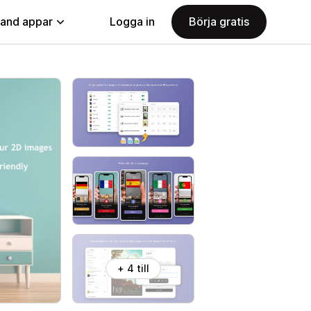
land appar
Logga in
Börja gratis
+ 4 till