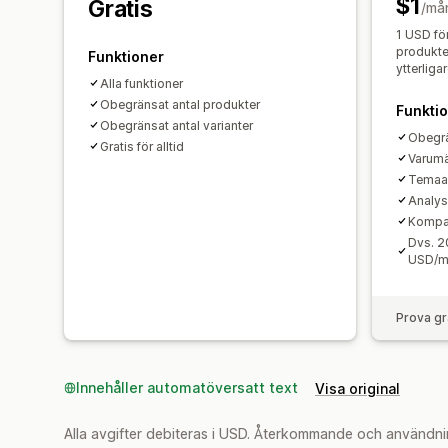
$1
Gratis
/må
1 USD fö
produkte
Funktioner
ytterliga
Alla funktioner
Obegränsat antal produkter
Funkti
Obegränsat antal varianter
Obegrä
Gratis för alltid
Varumä
Temaa
Analys
Kompat
Dvs. 2
USD/m
Prova gr
Innehåller automatöversatt text
Visa original
Alla avgifter debiteras i USD. Återkommande och användni