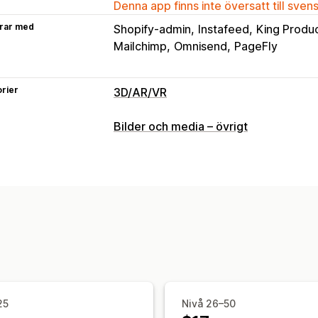
Denna app finns inte översatt till sven
rar med
Shopify-admin
Instafeed
King Produc
Mailchimp
Omnisend
PageFly
rier
3D/AR/VR
Visualisering
Bilder och media – övrigt
Förhöjd verklighet
Virtuell verklighet
25
Nivå 26–50