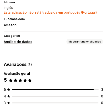
Idiomas
inglês
Esta aplicação não está traduzida em português (Portugal)
Funciona com
Amazon
Categorias
Análise de dados
Mostrar funcionalidades
Marketing e vendas
Análise da finalização da compra
Informações sobre lucros
Avaliações
(3)
Análise de funil
Avaliação geral
Imagens e relatórios
5
Dashboard de análise de dados
Avaliação comparativa
5
3
4
0
3
0