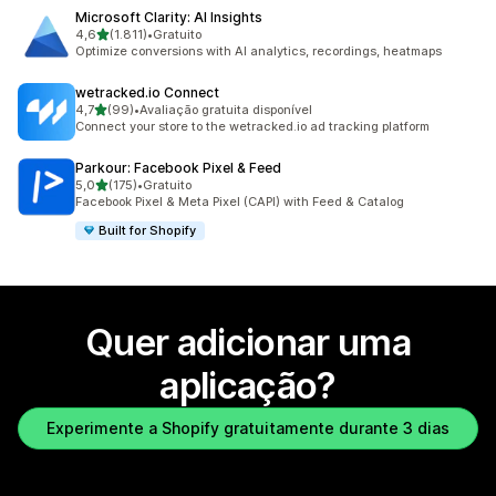
Microsoft Clarity: AI Insights
de 5 estrelas
4,6
(1.811)
•
Gratuito
1811 total de avaliações
Optimize conversions with AI analytics, recordings, heatmaps
wetracked.io Connect
de 5 estrelas
4,7
(99)
•
Avaliação gratuita disponível
99 total de avaliações
Connect your store to the wetracked.io ad tracking platform
Parkour: Facebook Pixel & Feed
de 5 estrelas
5,0
(175)
•
Gratuito
175 total de avaliações
Facebook Pixel & Meta Pixel (CAPI) with Feed & Catalog
Built for Shopify
Quer adicionar uma
aplicação?
Experimente a Shopify gratuitamente durante 3 dias