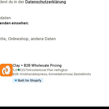
dest du in der
Datenschutzerklärung
sdaten
genden einsehen:
tte, Onlineshop, andere Daten
Clay • B2B Wholesale Pricing
von 5 Sternen
5,0
(257)
•
Kostenloser Plan verfügbar
257 Rezensionen insgesamt
B2B-Großhandelspreise, Anmeldeformular, Bestelllimits
Built for Shopify