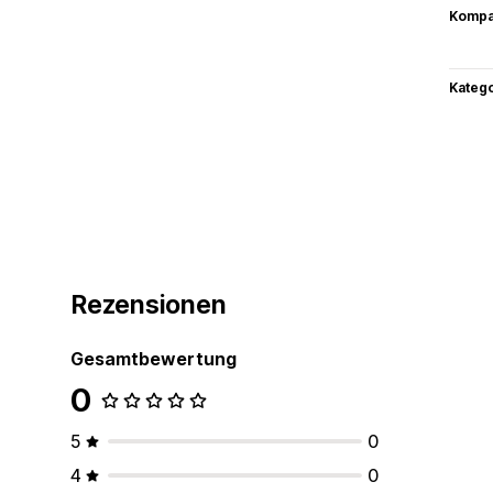
Kompat
Kateg
Rezensionen
Gesamtbewertung
0
5
0
4
0