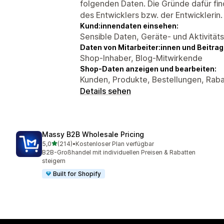
folgenden Daten. Die Gründe dafür fin
des Entwicklers bzw. der Entwicklerin.
Kund:innendaten einsehen:
Sensible Daten, Geräte- und Aktivität
Daten von Mitarbeiter:innen und Beitra
Shop-Inhaber, Blog-Mitwirkende
Shop-Daten anzeigen und bearbeiten:
Kunden, Produkte, Bestellungen, Raba
Details sehen
Massy B2B Wholesale Pricing
von 5 Sternen
5,0
(214)
•
Kostenloser Plan verfügbar
214 Rezensionen insgesamt
B2B-Großhandel mit individuellen Preisen & Rabatten
steigern
Built for Shopify