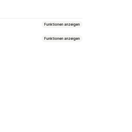
Funktionen anzeigen
Funktionen anzeigen
engenrabatte
Nettobedingungen
ormular
Login für Großhandel
se
Automatische Preisanpassung
rfe
Mehrere Währungen