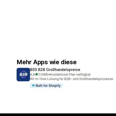
Mehr Apps wie diese
BSS B2B Großhandelspreise
von 5 Sternen
4,9
(1.088)
•
Kostenloser Plan verfügbar
1088 Rezensionen insgesamt
All-in-One-Lösung für B2B- und Großhandelsprozesse
Built for Shopify