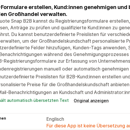
Formulare erstellen, Kund:innen genehmigen und b
den Großhandel verwalten.
Quote Snap B2B kannst du Registrierungsformulare erstell
sen, Anträge zu prüfen und qualifizierte Kund:innen zu gen
rst. Du kannst benutzerdefinierte Preislisten für versch
erwalten, um der Großhandelskundschaft personalisierte P
zerdefinierte Felder hinzufügen, Kunden-Tags anwenden, S
-Benachrichtigungen während des Genehmigungsprozesses
B-Registrierungsformulare zur Erfassung von Unternehmens
ndenregistrierungen manuell oder automatisch genehmigen
utzerdefinierte Preislisten für B2B-Kund:innen erstellen un
sonalisierte Preise für die Großhandelskundschaft anbieten
ail-Benachrichtigungen an Kundschaft und Administrator:i
hält automatisch übersetzten Text
Original anzeigen
hen
Englisch
Für diese App ist keine Übersetzung 