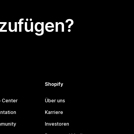
nzufügen?
Shopify
p Center
Über uns
ntation
Karriere
mmunity
Investoren