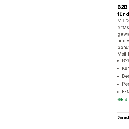
B2B-
für 
Mit 
erfas
gewäh
und v
benut
Mail
B2
Ku
Ben
Per
E-M
Ent
Sprac