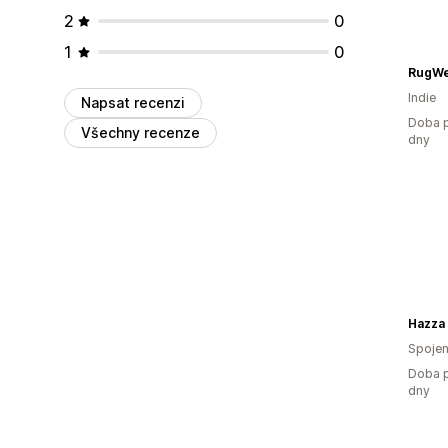
2
0
1
0
RugW
Indie
Napsat recenzi
Doba p
Všechny recenze
dny
Hazza
Spojen
Doba p
dny