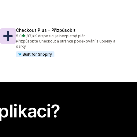
Checkout Plus – Přizpůsobit
z 5 hvězd
5,0
(87)
•
K dispozici je bezplatný plán
Celkový počet recenzí: 87
Přizpůsobte Checkout a stránku poděkování s upselly a
dárky
Built for Shopify
plikaci?