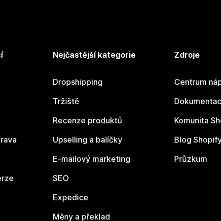
í
Nejčastější kategorie
Zdroje
Dropshipping
Centrum náp
Tržiště
Dokumentace
Recenze produktů
Komunita Sh
rava
Upselling a balíčky
Blog Shopif
E-mailový marketing
Průzkum
erze
SEO
Expedice
Měny a překlad