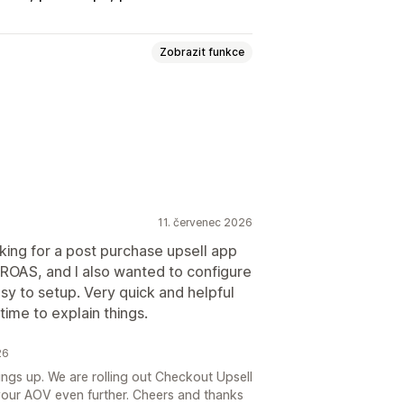
Zobrazit funkce
tránce s poděkováním
11. červenec 2026
nnost trychtýře
king for a post purchase upsell app
OAS, and I also wanted to configure
sy to setup. Very quick and helpful
ime to explain things.
26
hings up. We are rolling out Checkout Upsell
 your AOV even further. Cheers and thanks