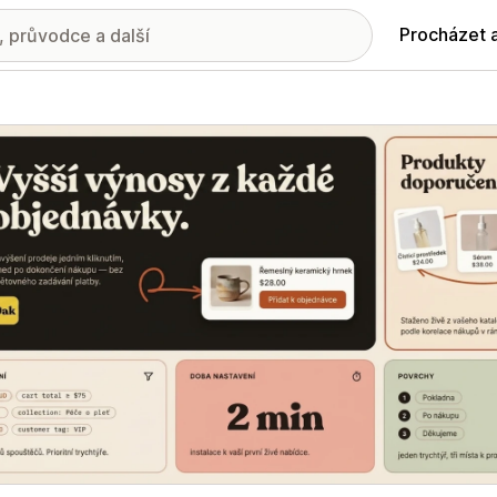
Procházet 
ie propagovaných obrázků