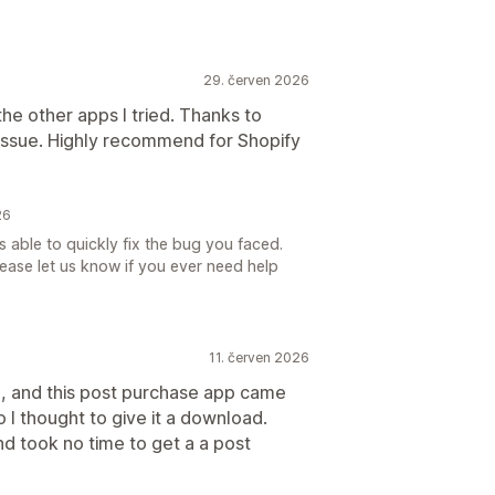
29. červen 2026
the other apps I tried. Thanks to
y issue. Highly recommend for Shopify
26
as able to quickly fix the bug you faced.
ease let us know if you ever need help
11. červen 2026
, and this post purchase app came
I thought to give it a download.
nd took no time to get a a post