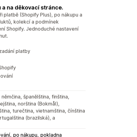
 a na děkovací stránce.
 platbě (Shopify Plus), po nákupu a
duktů, kolekcí a podmínek
ení Shopify. Jednoduché nastavení
nut.
zadání platby
Shopify
dování
, němčina, španělština, finština,
rejština, norština (Bokmål),
tina, turečtina, vietnamština, čínština
tugalština (brazilská), a
vání
po nákupu
pokladna