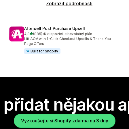
Zobrazit podrobnosti
Aftersell Post Purchase Upsell
z 5 hvězd
4,8
(885)
•
K dispozici je bezplatný plán
Celkový počet recenzí: 885
Lift AOV with 1-Click Checkout Upsells & Thank You
Page Offers
Built for Shopify
přidat nějakou a
Vyzkoušejte si Shopify zdarma na 3 dny