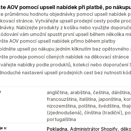
te AOV pomocí upsell nabídek při platbě, po nákupu
e průměrnou hodnotu objednávky pomocí upsell nabídek při
kovací stránce. Vytvářejte upsell prodejní cesty podle pro
návky. Nabízejte produkty z košíku nebo využijte doporuč
ódování vám umožní spustit první upsell během několika mi
yšte AOV pomocí upsell nabídek přímo během platby
ídněte upsell po nákupu jedním kliknutím bez opětovného 
yšte prodeje pomocí cílených nabídek na děkovací stránce
vářejte nabídky podle produktů, kolekcí nebo doporučení 
noduché nastavení upsell prodejních cest bez nutnosti kó
y
angličtina, arabština, čeština, dánština
francouzština, italština, japonština, ko
nizozemština, polština, švédština, thajš
(zjednodušená), čínština (tradiční), por
portugalština
e s:
Pokladna
Administrátor Shopify
děko