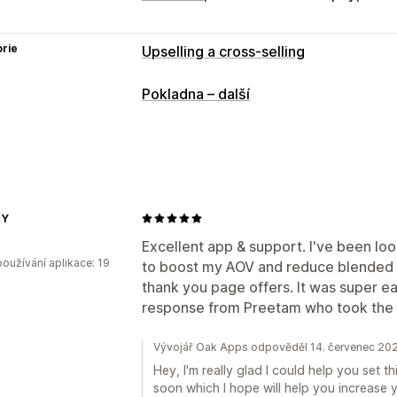
rie
Upselling a cross-selling
Přizpůsobení
Pokladna – další
Upselling na pokladně
Upselling na s
Nabídky a doporučení
Dárky zdarma
Doporučené produkty
Analytika
 Y
Míry prokliku
Konverzní poměry
Výko
Excellent app & support. I've been loo
oužívání aplikace: 19
to boost my AOV and reduce blended R
thank you page offers. It was super ea
response from Preetam who took the t
Vývojář Oak Apps odpověděl 14. červenec 20
Hey, I'm really glad I could help you set t
soon which I hope will help you increase