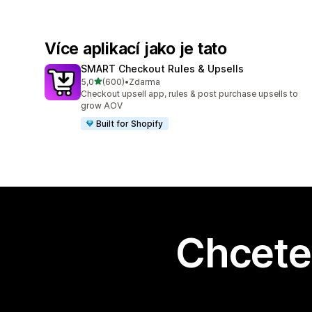
Více aplikací jako je tato
SMART Checkout Rules & Upsells
z 5 hvězd
5,0
(600)
•
Zdarma
Celkový počet recenzí: 600
Checkout upsell app, rules & post purchase upsells to
grow AOV
Built for Shopify
Chcete 