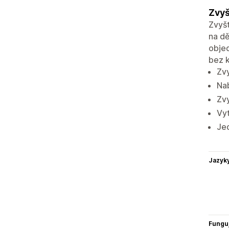
Zvyš
Zvyšt
na dě
objed
bez k
Zv
Nab
Zv
Vyt
Jed
Jazyk
Funguj