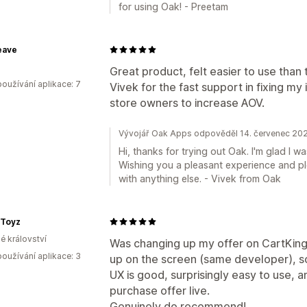
for using Oak! - Preetam
eave
Great product, felt easier to use than 
oužívání aplikace: 7
Vivek for the fast support in fixing m
store owners to increase AOV.
Vývojář Oak Apps odpověděl 14. červenec 20
Hi, thanks for trying out Oak. I'm glad I w
Wishing you a pleasant experience and pl
with anything else. - Vivek from Oak
 Toyz
é království
Was changing up my offer on CartKing
oužívání aplikace: 3
up on the screen (same developer), so 
UX is good, surprisingly easy to use, a
purchase offer live.
Genuinely do recommend!