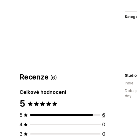
Katego
Recenze
Studio
(6)
Indie
Doba p
Celkové hodnocení
dny
5
5
6
4
0
3
0