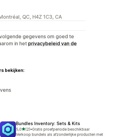
 Montréal, QC, H4Z 1C3, CA
e volgende gegevens om goed te
aarom in het
privacybeleid van de
s bekijken:
evens
Bundles Inventory: Sets & Kits
van 5 sterren
5,0
(2)
•
Gratis proefperiode beschikbaar
2 recensies in totaal
Verkoop bundels als afzonderlijke producten met