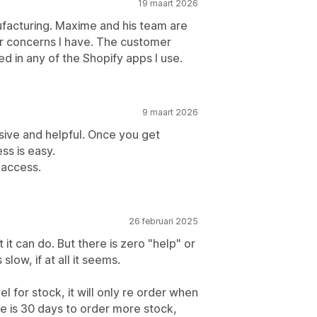
19 maart 2026
ufacturing. Maxime and his team are
or concerns I have. The customer
ed in any of the Shopify apps I use.
9 maart 2026
ive and helpful. Once you get
ss is easy.
 access.
26 februari 2025
t it can do. But there is zero "help" or
slow, if at all it seems.
 for stock, it will only re order when
me is 30 days to order more stock,