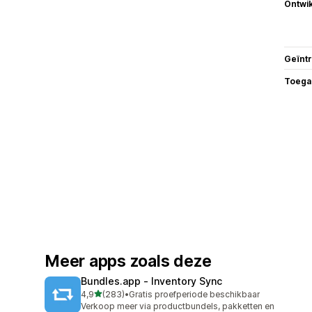
Ontwik
Geïnt
Toega
Meer apps zoals deze
Bundles.app ‑ Inventory Sync
van 5 sterren
4,9
(283)
•
Gratis proefperiode beschikbaar
283 recensies in totaal
Verkoop meer via productbundels, pakketten en