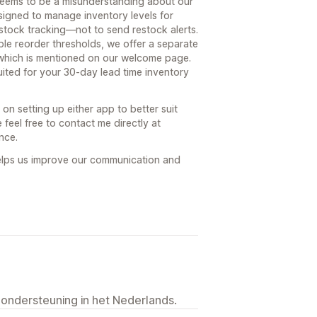
seems to be a misunderstanding about our
esigned to manage inventory levels for
stock tracking—not to send restock alerts.
ble reorder thresholds, we offer a separate
 which is mentioned on our welcome page.
suited for your 30-day lead time inventory
on setting up either app to better suit
eel free to contact me directly at
nce.
elps us improve our communication and
 ondersteuning in het Nederlands.