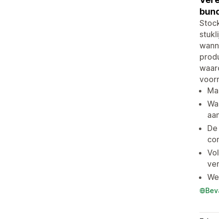
bund
Stoc
stukl
wanne
prod
waard
voorr
Ma
Wa
aa
De
co
Vol
ve
We
Bev