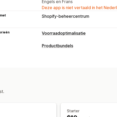
Engels en Frans
Deze app is niet vertaald in het Neder
 met
Shopify-beheercentrum
orieën
Voorraadoptimalisatie
Voorraadbeheer
Productbundels
Voorraadtracking
Voorraadsynchroni
Soorten bundels
Workflow-automatisering
Vaste bundels
Mix-and-match-bunde
Meldingen en analytics
Bundels met oneindige opties
Groot
Inzichten
Analytics
st.
Starter