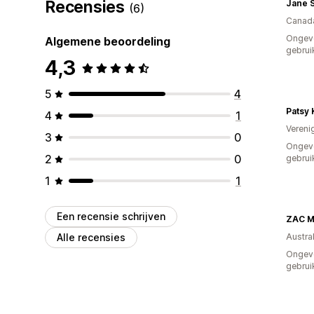
Recensies
Jane S
(6)
Canad
Ongev
Algemene beoordeling
gebrui
4,3
5
4
Patsy 
4
1
Vereni
3
0
Ongev
2
0
gebrui
1
1
Een recensie schrijven
ZAC 
Alle recensies
Austral
Ongev
gebrui