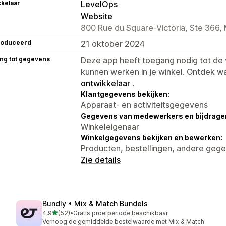
kelaar
LevelOps
Website
800 Rue du Square-Victoria, Ste 366,
roduceerd
21 oktober 2024
ng tot gegevens
Deze app heeft toegang nodig tot d
kunnen werken in je winkel. Ontdek w
ontwikkelaar
.
Klantgegevens bekijken:
Apparaat- en activiteitsgegevens
Gegevens van medewerkers en bijdrager
Winkeleigenaar
Winkelgegevens bekijken en bewerken:
Producten, bestellingen, andere geg
Zie details
Bundly • Mix & Match Bundels
van 5 sterren
4,9
(52)
•
Gratis proefperiode beschikbaar
52 recensies in totaal
Verhoog de gemiddelde bestelwaarde met Mix & Match