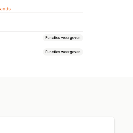
lands
Functies weergeven
Functies weergeven
satie
Voorraadplanning
ls
Variantbundels
handelsbundels
Bundels op maat