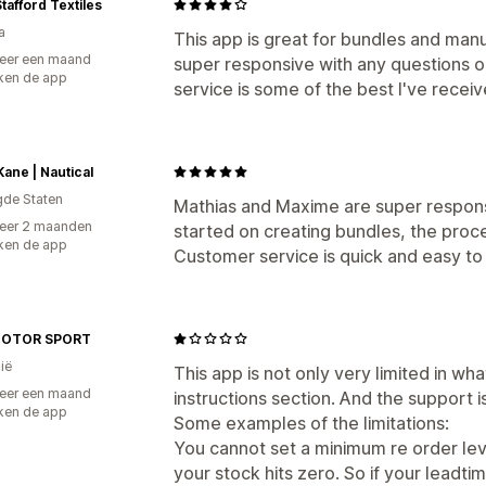
tafford Textiles
a
This app is great for bundles and man
eer een maand
super responsive with any questions 
ken de app
service is some of the best I've receiv
Kane | Nautical
gde Staten
Mathias and Maxime are super respons
eer 2 maanden
started on creating bundles, the proce
ken de app
Customer service is quick and easy to
MOTOR SPORT
ië
This app is not only very limited in wha
eer een maand
instructions section. And the support is 
ken de app
Some examples of the limitations:
You cannot set a minimum re order level
your stock hits zero. So if your leadti