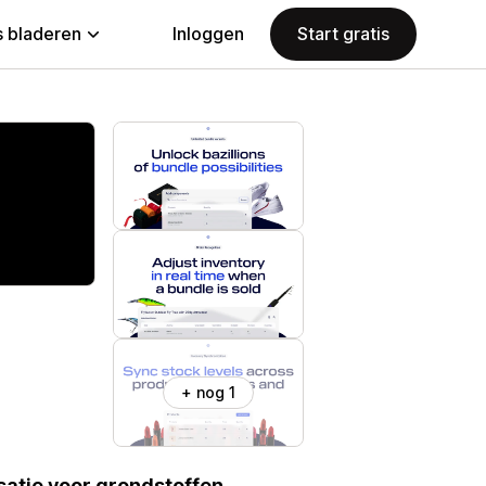
 bladeren
Inloggen
Start gratis
+ nog 1
atie voor grondstoffen,