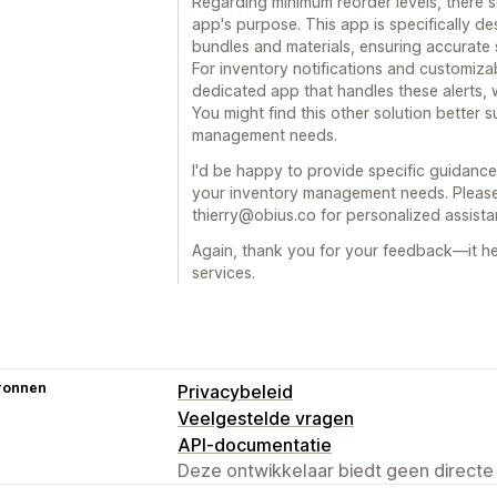
Regarding minimum reorder levels, there 
app's purpose. This app is specifically d
bundles and materials, ensuring accurate 
For inventory notifications and customiza
dedicated app that handles these alerts,
You might find this other solution better 
management needs.
I'd be happy to provide specific guidance 
your inventory management needs. Please f
thierry@obius.co for personalized assista
Again, thank you for your feedback—it h
services.
ronnen
Privacybeleid
Veelgestelde vragen
API-documentatie
Deze ontwikkelaar biedt geen directe