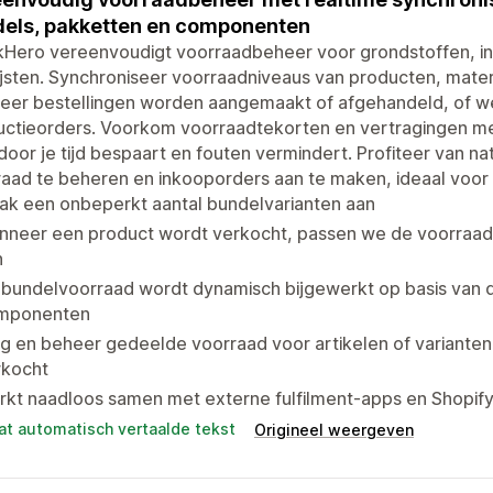
els, pakketten en componenten
kHero vereenvoudigt voorraadbeheer voor grondstoffen, in
ijsten. Synchroniseer voorraadniveaus van producten, mat
er bestellingen worden aangemaakt of afgehandeld, of we
uctieorders. Voorkom voorraadtekorten en vertragingen m
oor je tijd bespaart en fouten vermindert. Profiteer van nat
aad te beheren en inkooporders aan te maken, ideaal voor 
ak een onbeperkt aantal bundelvarianten aan
nneer een product wordt verkocht, passen we de voorraa
n
 bundelvoorraad wordt dynamisch bijgewerkt op basis van 
mponenten
g en beheer gedeelde voorraad voor artikelen of variante
rkocht
rkt naadloos samen met externe fulfilment-apps en Shopif
at automatisch vertaalde tekst
Origineel weergeven