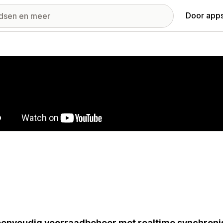
Door apps
ij met uitgelichte afbeeldingen
envoudig voorraadbeheer met realtime synchronis