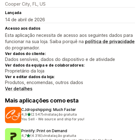
Cooper City, FL, US
Lançada
14 de abril de 2026
Acesso aos dados
Esta aplicação necessita de acesso aos seguintes dados para
funcionar na sua loja. Saiba porquê na
política de privacidade
do programador.
Ver dados do cliente:
Dados sensíveis, dados do dispositivo e de atividade
Ver dados da equipa e de colaboradores:
Proprietário da loja
Ver e editar dados da loja:
Produtos, encomendas, outros dados
Ver detalhes
Mais aplicações como esta
CJdropshipping: Much Faster
de 5 estrelas
4,9
(2.547)
•
Instalação gratuita
2547 total de avaliações
You Sell - We source and ship for you!
Printify: Print on Demand
de 5 estrelas
4,7
(4.316)
•
Instalação gratuita
4316 total de avaliações