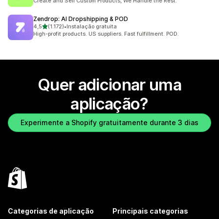
Create and Sell Custom Products, We Handle the Rest.
Zendrop: AI Dropshipping & POD
de 5 estrelas
4,5
(1.172)
•
Instalação gratuita
1172 total de avaliações
High-profit products. US suppliers. Fast fulfillment. POD.
Quer adicionar uma
aplicação?
Experimente a Shopify gratuitamente durante 3 dias
Categorias de aplicação
Principais categorias