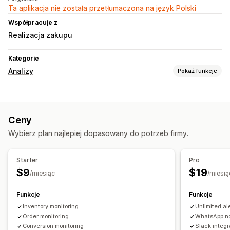
Ta aplikacja nie została przetłumaczona na język Polski
Współpracuje z
Realizacja zakupu
Kategorie
Analizy
Pokaż funkcje
Zachowanie klientów
Śledzenie wydarzeń
Ponowne odtwarzanie sesji
Ceny
Marketing i sprzedaż
Wybierz plan najlepiej dopasowany do potrzeb firmy.
Analizy profilu
Porzucony koszyk
Śledzenie za pomocą piksela
Starter
Pro
$9
$19
/miesiąc
/miesią
Funkcje
Funkcje
⁠Inventory monitoring
Unlimited ale
Order monitoring
WhatsApp no
Conversion monitoring
Slack integr