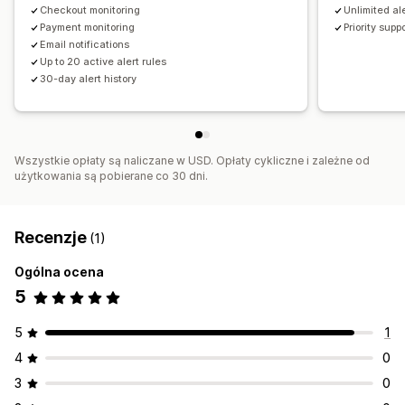
Checkout monitoring
⁠Unlimited al
Payment monitoring
⁠Priority supp
Email notifications
Up to 20 active alert rules
30-day alert history
Wszystkie opłaty są naliczane w USD. Opłaty cykliczne i zależne od
użytkowania są pobierane co 30 dni.
Recenzje
(1)
Ogólna ocena
5
5
1
4
0
3
0