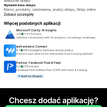
Właściciel sklepu
Wyświetl dane sklepu:
Klienci, produkty, zamówienia, analizy sklepu, Sklep online
Zobacz szczegóły
Więcej podobnych aplikacji
Microsoft Clarity: AI Insights
na 5 gwiazdek
4,6
(1 817)
•
Gratis
Łączna liczba recenzji: 1817
Optimize conversions with AI analytics, recordings, heatmaps
wetracked.io Connect
na 5 gwiazdek
4,7
(98)
•
Dostępna darmowa wersja próbna
Łączna liczba recenzji: 98
Connect your store to the wetracked.io ad tracking platform
Parkour: Facebook Pixel & Feed
na 5 gwiazdek
5,0
(175)
•
Gratis
Łączna liczba recenzji: 175
Facebook Pixel & Meta Pixel (CAPI) with Feed & Catalog
Built for Shopify
Chcesz dodać aplikację?