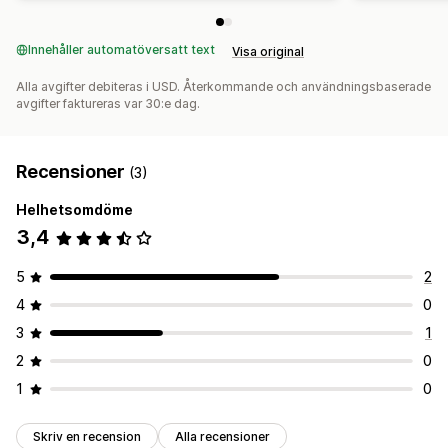
Innehåller automatöversatt text
Visa original
Alla avgifter debiteras i USD. Återkommande och användningsbaserade
avgifter faktureras var 30:e dag.
Recensioner
(3)
Helhetsomdöme
3,4
5
2
4
0
3
1
2
0
1
0
Skriv en recension
Alla recensioner