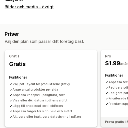
Bilder och media – övrigt
Priser
Välj den plan som passar ditt företag bäst.
Gratis
Pro
$1.99
Gratis
/må
Funktioner
Funktioner
Anpassa tex
Välj pdf-layout för produktserie (listvy
Redigera pdf
Ange antal produkter per sida
Redigera pdf-
Anpassa knappstil (bakgrund, text
Prioriterade
Visa eller dölj datum i pdf:ens sidfot
Premiumsupp
Lägg till anpassad text i sidfoten
Anpassa färger för sidhuvud och sidfot
Aktivera eller inaktivera datavisning i pdf:en
Prova gratis i