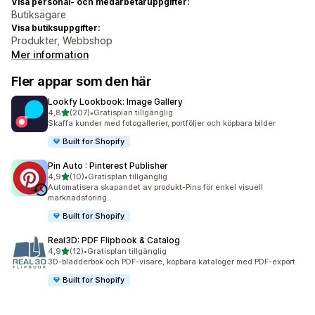
Visa personal- och medarbetaruppgifter:
Butiksägare
Visa butiksuppgifter:
Produkter, Webbshop
Mer information
Fler appar som den här
Lookfy Lookbook: Image Gallery
av 5 stjärnor
4,8
(207)
•
Gratisplan tillgänglig
207 recensioner totalt
Skaffa kunder med fotogallerier, portföljer och köpbara bilder
Built for Shopify
Pin Auto : Pinterest Publisher
av 5 stjärnor
4,9
(10)
•
Gratisplan tillgänglig
10 recensioner totalt
Automatisera skapandet av produkt-Pins för enkel visuell
marknadsföring.
Built for Shopify
Real3D: PDF Flipbook & Catalog
av 5 stjärnor
4,9
(12)
•
Gratisplan tillgänglig
12 recensioner totalt
3D-blädderbok och PDF-visare, köpbara kataloger med PDF-export
Built for Shopify