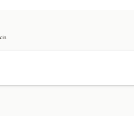
Administre frakt
Bestillingsoppdateringer
din.