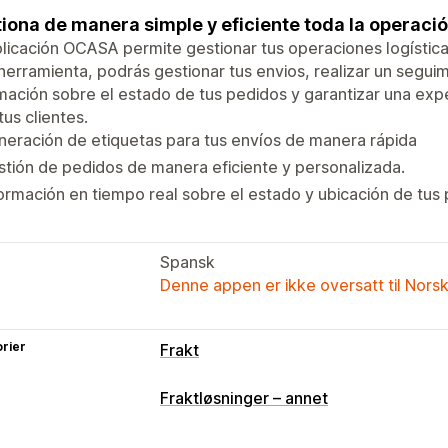
iona de manera simple y eficiente toda la operación
licación OCASA permite gestionar tus operaciones logística
herramienta, podrás gestionar tus envios, realizar un segui
mación sobre el estado de tus pedidos y garantizar una ex
tus clientes.
eración de etiquetas para tus envíos de manera rápida
tión de pedidos de manera eficiente y personalizada.
ormación en tiempo real sobre el estado y ubicación de tus
Spansk
Denne appen er ikke oversatt til Nors
rier
Frakt
Etiketter og emballasje
Fraktløsninger – annet
Etikettopprettelse