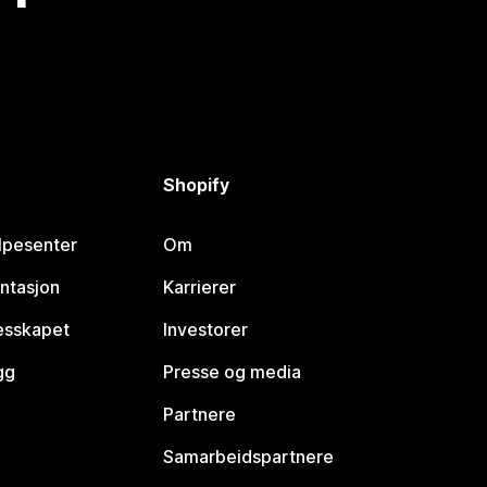
Shopify
lpesenter
Om
ntasjon
Karrierer
lesskapet
Investorer
gg
Presse og media
Partnere
Samarbeidspartnere