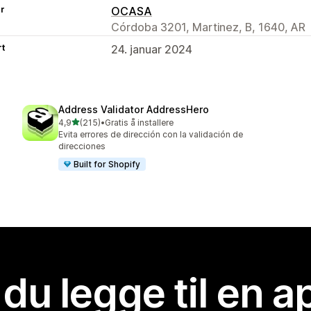
er
OCASA
Córdoba 3201, Martinez, B, 1640, AR
rt
24. januar 2024
Address Validator AddressHero
av 5 stjerner
4,9
(215)
•
Gratis å installere
Totalt 215 omtaler
Evita errores de dirección con la validación de
direcciones
Built for Shopify
 du legge til en 