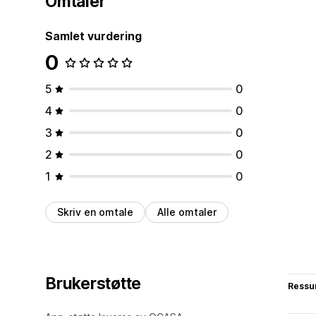
Omtaler
Samlet vurdering
0
5
0
4
0
3
0
2
0
1
0
Skriv en omtale
Alle omtaler
Brukerstøtte
Ressu