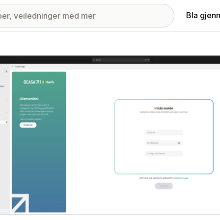
Bla gjen
ri med fremhevede bilder