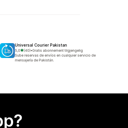
Universal Courier Pakistan
av 5 stjerner
5,0
(40)
•
Gratis abonnement tilgjengelig
Totalt 40 omtaler
Sube reservas de envíos en cualquier servicio de
mensajería de Pakistán.
app?