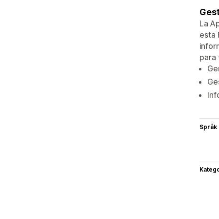
Gest
La Ap
esta 
infor
para 
Gen
Ges
Inf
Språk
Katego