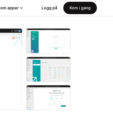
nom apper
Logg på
Kom i gang