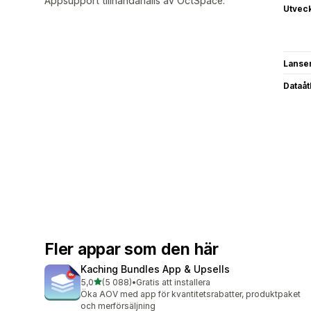
Appsupport tillhandahålls av OctSpace.
Utvec
Lanse
Dataå
Fler appar som den här
Kaching Bundles App & Upsells
av 5 stjärnor
5,0
(5 088)
•
Gratis att installera
5088 recensioner totalt
Öka AOV med app för kvantitetsrabatter, produktpaket
och merförsäljning