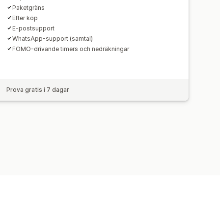
Paketgräns
Efter köp
E-postsupport
WhatsApp-support (samtal)
FOMO-drivande timers och nedräkningar
Prova gratis i 7 dagar