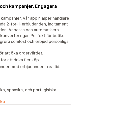
g och kampanjer. Engagera
h kampanjer. Vår app hjälper handlare
uda 2-för-1-erbjudanden, incitament
anden. Anpassa och automatisera
onverteringar. Perfekt för butiker
ntegrera sömlöst och erbjud personliga
ör att öka ordervärdet.
r att driva fler köp.
nder med erbjudanden i realtid.
nska, spanska, och portugisiska
ska