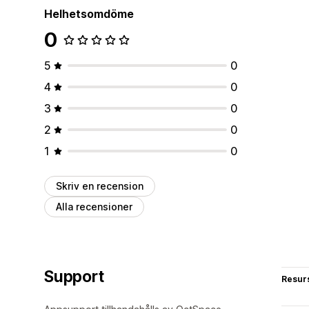
Helhetsomdöme
0
5
0
4
0
3
0
2
0
1
0
Skriv en recension
Alla recensioner
Support
Resur