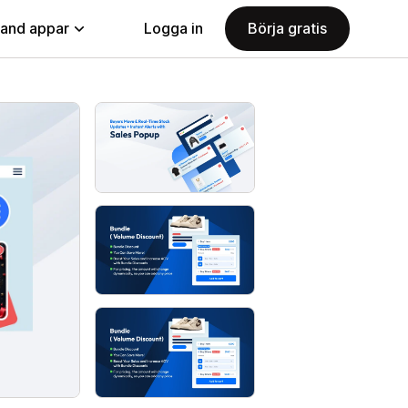
land appar
Logga in
Börja gratis