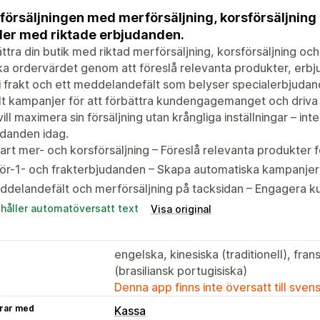
 försäljningen med merförsäljning, korsförsäljnin
er med riktade erbjudanden.
ttra din butik med riktad merförsäljning, korsförsäljning oc
ka ordervärdet genom att föreslå relevanta produkter, erbj
ri frakt och ett meddelandefält som belyser specialerbjud
t kampanjer för att förbättra kundengagemanget och driva k
ill maximera sin försäljning utan krångliga inställningar – i
danden idag.
rt mer- och korsförsäljning – Föreslå relevanta produkter f
ör-1- och frakterbjudanden – Skapa automatiska kampanjer fö
delandefält och merförsäljning på tacksidan – Engagera ku
ehåller automatöversatt text
Visa original
engelska, kinesiska (traditionell), fra
(brasiliansk portugisiska)
Denna app finns inte översatt till sven
rar med
Kassa