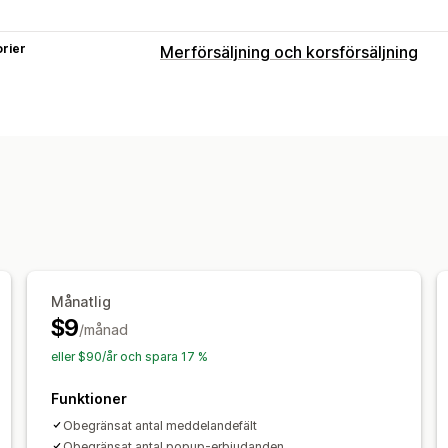
rier
Merförsäljning och korsförsäljning
Anpassning
Merförsäljning i varukorg
Merförsäljn
Merförsäljning på produktsidan
Fält
Merförsäljning på tacksidor
Tillägg på
Flera valutor
Flera språk
Anpassade 
Erbjudanden och rekommendationer
Gratis gåvor
Presentinslagning
Fri fr
Produktrekommendationer
Sådant s
Månatlig
$9
Volymrabatter
Differentierade rabatt
/månad
eller $90/år och spara 17 %
Funktioner
Obegränsat antal meddelandefält
Obegränsat antal popup-erbjudanden