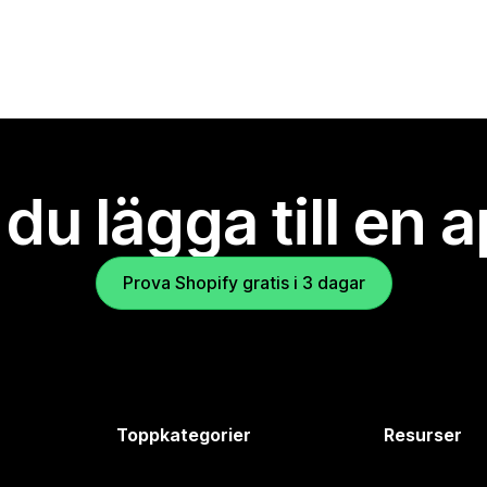
l du lägga till en 
Prova Shopify gratis i 3 dagar
Toppkategorier
Resurser