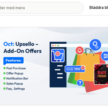
Bläddra b
ri med utvalda bilder