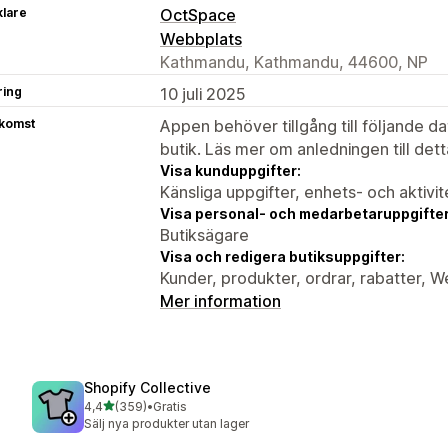
klare
OctSpace
Webbplats
Kathmandu, Kathmandu, 44600, NP
ring
10 juli 2025
tkomst
Appen behöver tillgång till följande d
butik. Läs mer om anledningen till det
Visa kunduppgifter:
Känsliga uppgifter, enhets- och aktivi
Visa personal- och medarbetaruppgifter
Butiksägare
Visa och redigera butiksuppgifter:
Kunder, produkter, ordrar, rabatter,
Mer information
Shopify Collective
av 5 stjärnor
4,4
(359)
•
Gratis
359 recensioner totalt
Sälj nya produkter utan lager