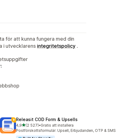
ata för att kunna fungera med din
ta i utvecklarens
integritetspolicy
.
tetsuppgifter
:
 Webbshop
Releasit COD Form & Upsells
av 5 stjärnor
4,9
(2 527)
•
Gratis att installera
2527 recensioner totalt
Postförskottsformulär: Upsell, Erbjudanden, OTP & SMS