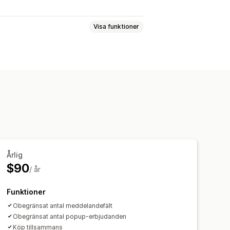
Visa funktioner
ing i kassa
 med meddelande
 ett klick
Popup-fönster
regler
akt
Produkttillägg
om ofta köps tillsammans
Paket
Årlig
$90
er
/ år
Funktioner
Obegränsat antal meddelandefält
Obegränsat antal popup-erbjudanden
Köp tillsammans