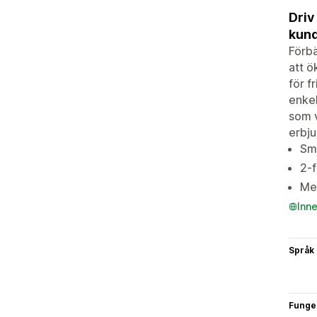
Driv
kund
Förbä
att ö
för f
enkel
som v
erbju
Sma
2-f
Med
Inn
Språk
Funge