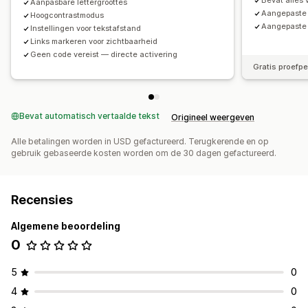
Bevat alles 
Aanpasbare lettergroottes
Aangepaste
Hoogcontrastmodus
Aangepaste 
Instellingen voor tekstafstand
Links markeren voor zichtbaarheid
Geen code vereist — directe activering
Gratis proefp
Bevat automatisch vertaalde tekst
Origineel weergeven
Alle betalingen worden in USD gefactureerd. Terugkerende en op
gebruik gebaseerde kosten worden om de 30 dagen gefactureerd.
Recensies
Algemene beoordeling
0
5
0
4
0