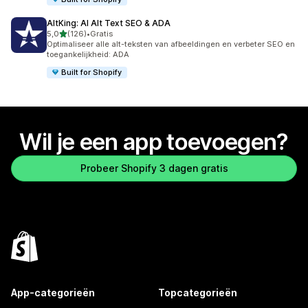
AltKing: AI Alt Text SEO & ADA
van 5 sterren
5,0
(126)
•
Gratis
126 recensies in totaal
Optimaliseer alle alt-teksten van afbeeldingen en verbeter SEO en
toegankelijkheid: ADA
Built for Shopify
Wil je een app toevoegen?
Probeer Shopify 3 dagen gratis
App-categorieën
Topcategorieën