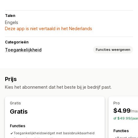
Talen
Engels
Deze app is niet vertaald in het Nederlands
Categorieën
Toegankelijkheid
Functies weergeven
Nalevingstypen
ADA
AODA
WCAG
Prijs
Toegankelijkheidstools
Kies het abonnement dat het beste bij je bedrijf past.
Contrast
Helderheid
Toetsenbordnavigatie
Tekstafstand
Cursorgrootte
Tekengrootte
Grijstinten
Linkmarkeringen
Gratis
Pro
Leesregel
Widget
$4.99
Gratis
/ma
of $49.99/jaa
Functies
Functies
Toegankelijkheidswidget met basisbruikbaarheid