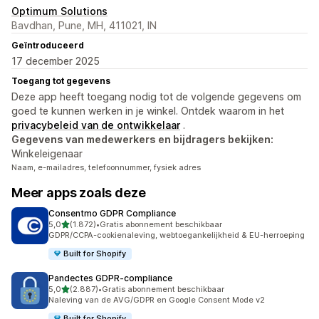
Optimum Solutions
Bavdhan, Pune, MH, 411021, IN
Geïntroduceerd
17 december 2025
Toegang tot gegevens
Deze app heeft toegang nodig tot de volgende gegevens om
goed te kunnen werken in je winkel. Ontdek waarom in het
privacybeleid van de ontwikkelaar
.
Gegevens van medewerkers en bijdragers bekijken:
Winkeleigenaar
Naam, e-mailadres, telefoonnummer, fysiek adres
Meer apps zoals deze
Consentmo GDPR Compliance
van 5 sterren
5,0
(1.872)
•
Gratis abonnement beschikbaar
1872 recensies in totaal
GDPR/CCPA-cookienaleving, webtoegankelijkheid & EU-herroeping
Built for Shopify
Pandectes GDPR‑compliance
van 5 sterren
5,0
(2.887)
•
Gratis abonnement beschikbaar
2887 recensies in totaal
Naleving van de AVG/GDPR en Google Consent Mode v2
Built for Shopify