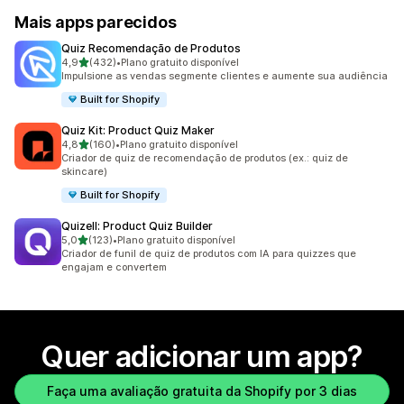
Mais apps parecidos
Quiz Recomendação de Produtos
de 5 estrelas
4,9
(432)
•
Plano gratuito disponível
432 avaliações ao todo
Impulsione as vendas segmente clientes e aumente sua audiência
Built for Shopify
Quiz Kit: Product Quiz Maker
de 5 estrelas
4,8
(160)
•
Plano gratuito disponível
160 avaliações ao todo
Criador de quiz de recomendação de produtos (ex.: quiz de
skincare)
Built for Shopify
Quizell: Product Quiz Builder
de 5 estrelas
5,0
(123)
•
Plano gratuito disponível
123 avaliações ao todo
Criador de funil de quiz de produtos com IA para quizzes que
engajam e convertem
Quer adicionar um app?
Faça uma avaliação gratuita da Shopify por 3 dias