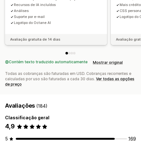
Recursos de IA incluídos
Mais crédito
Análises
CSS persona
Suporte por e-mail
Logotipo do 
Logotipo do Octane AI
Avaliação gratuita de 14 dias
Avaliação grat
Contém texto traduzido automaticamente
Mostrar original
Todas as cobranças são faturadas em USD. Cobranças recorrentes e
calculadas por uso são faturadas a cada 30 dias.
Ver todas as opções
de preço
Avaliações
(184)
Classificação geral
4,9
5
169