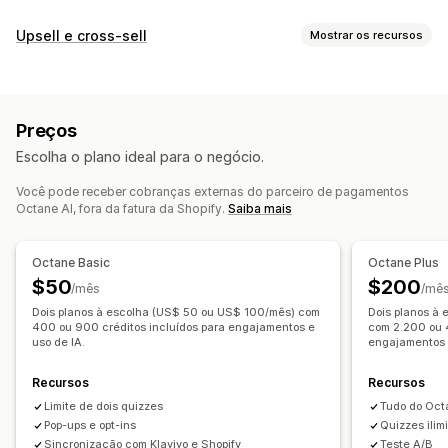
Tipos de pop-ups
Upsell e cross-sell
Mostrar os recursos
Pop-ups de e-mail
Formulários
Quizzes
Personalização
Pop-ups personalizados
Pop-ups
CSS personalizado
HTML personalizado
Gerenciamento de pop-ups
Preços
Editor de arrastar e soltar
Regras personalizadas
Ferramenta de edição
Modelos
Geração por IA
Escolha o plano ideal para o negócio.
Ofertas e recomendações
Código personalizado
Fontes personalizadas
Você pode receber cobranças externas do parceiro de pagamentos
Complementos de produto
Recomendações de produtos
Lista de captura de e-mails
Lista de captura de SMS
Octane AI, fora da fatura da Shopify.
Saiba mais
Pacotes
Recomendações de IA
Acionadores e regras
Automações
Segmentação
Análises
Testes A/B
Análises
Octane Basic
Octane Plus
$50
$200
Testes A/B
Taxas de conversão
/mês
/mê
Desempenho da recomendação
Desempenho do funil
Dois planos à escolha (US$ 50 ou US$ 100/mês) com
Dois planos à
400 ou 900 créditos incluídos para engajamentos e
com 2.200 ou 4
uso de IA.
engajamentos 
Recursos
Recursos
Limite de dois quizzes
Tudo do Oct
Pop-ups e opt-ins
Quizzes ilim
Sincronização com Klaviyo e Shopify
Teste A/B