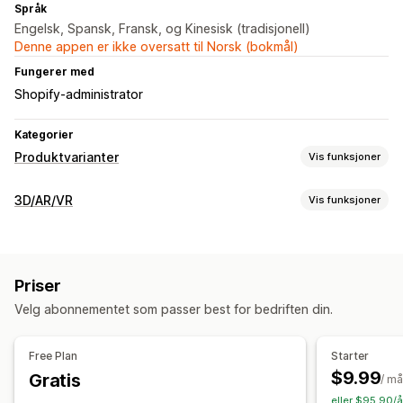
Språk
Engelsk, Spansk, Fransk, og Kinesisk (tradisjonell)
Denne appen er ikke oversatt til Norsk (bokmål)
Fungerer med
Shopify-administrator
Kategorier
Produktvarianter
Vis funksjoner
Tilpasning
3D/AR/VR
Vis funksjoner
Fargekart
Betinget logikk
Visualisering
3D-modeller
360-visninger
Utvidet virkelighet
Priser
Tilpasning
Velg abonnementet som passer best for bedriften din.
Produktkonfigurator
Betinget logikk
Free Plan
Starter
$9.99
Gratis
/ m
eller $95.90/å