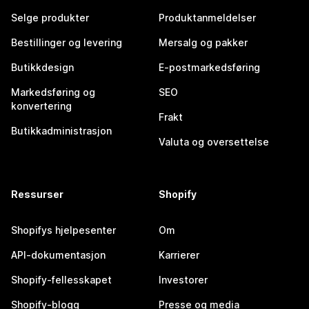
Selge produkter
Produktanmeldelser
Bestillinger og levering
Mersalg og pakker
Butikkdesign
E-postmarkedsføring
Markedsføring og
SEO
konvertering
Frakt
Butikkadministrasjon
Valuta og oversettelse
Ressurser
Shopify
Shopifys hjelpesenter
Om
API-dokumentasjon
Karrierer
Shopify-fellesskapet
Investorer
Shopify-blogg
Presse og media