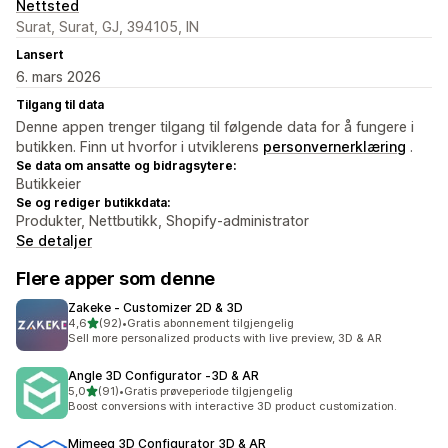
Nettsted
Surat, Surat, GJ, 394105, IN
Lansert
6. mars 2026
Tilgang til data
Denne appen trenger tilgang til følgende data for å fungere i
butikken. Finn ut hvorfor i utviklerens
personvernerklæring
.
Se data om ansatte og bidragsytere:
Butikkeier
Se og rediger butikkdata:
Produkter, Nettbutikk, Shopify-administrator
Se detaljer
Flere apper som denne
Zakeke ‑ Customizer 2D & 3D
av 5 stjerner
4,6
(92)
•
Gratis abonnement tilgjengelig
Totalt 92 omtaler
Sell more personalized products with live preview, 3D & AR
Angle 3D Configurator ‑3D & AR
av 5 stjerner
5,0
(91)
•
Gratis prøveperiode tilgjengelig
Totalt 91 omtaler
Boost conversions with interactive 3D product customization.
Mimeeq 3D Configurator 3D & AR