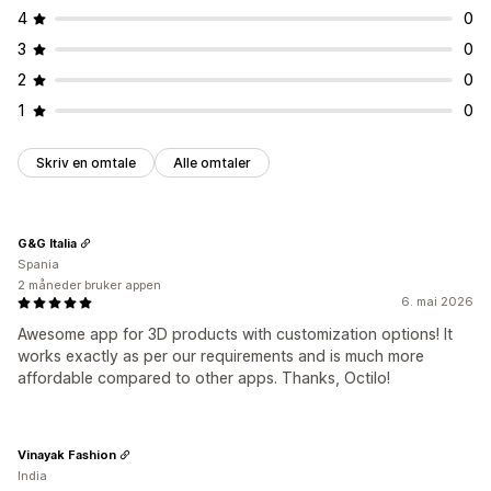
4
0
3
0
2
0
1
0
Skriv en omtale
Alle omtaler
G&G Italia
Spania
2 måneder bruker appen
6. mai 2026
Awesome app for 3D products with customization options! It
works exactly as per our requirements and is much more
affordable compared to other apps. Thanks, Octilo!
Vinayak Fashion
India