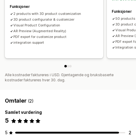
Funksjoner
Funksjoner
2 products with 3D product customization
50 products
3D product configurator & customizer
3D product c
Visual Product Configuration
Visual Produ
AR Preview (Augmented Reality)
AR Preview 
PDF export for customize product
PDF export f
integration support
Integration 
Alle kostnader faktureres i USD. Gjentagende og bruksbaserte
kostnader faktureres hver 30. dag.
Omtaler
(2)
Samlet vurdering
5
5
2