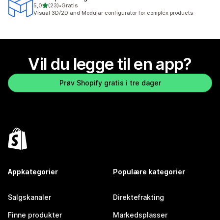
av 5 stjerner
5,0
(23)
•
Gratis
Totalt 23 omtaler
Visual 3D/2D and Modular configurator for complex products
Vil du legge til en app?
Prøv Shopify gratis i tre dager
Appkategorier
Populære kategorier
Salgskanaler
Direktefrakting
Finne produkter
Markedsplasser