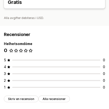
Gratis
Alla avgifter debiteras i USD.
Recensioner
Helhetsomdöme
0
5
0
4
0
3
0
2
0
1
0
Skriv en recension
Alla recensioner