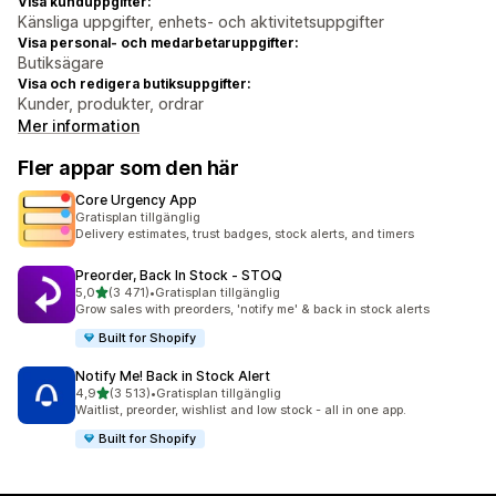
Visa kunduppgifter:
Känsliga uppgifter, enhets- och aktivitetsuppgifter
Visa personal- och medarbetaruppgifter:
Butiksägare
Visa och redigera butiksuppgifter:
Kunder, produkter, ordrar
Mer information
Fler appar som den här
Core Urgency App
Gratisplan tillgänglig
Delivery estimates, trust badges, stock alerts, and timers
Preorder, Back In Stock ‑ STOQ
av 5 stjärnor
5,0
(3 471)
•
Gratisplan tillgänglig
3471 recensioner totalt
Grow sales with preorders, 'notify me' & back in stock alerts
Built for Shopify
Notify Me! Back in Stock Alert
av 5 stjärnor
4,9
(3 513)
•
Gratisplan tillgänglig
3513 recensioner totalt
Waitlist, preorder, wishlist and low stock - all in one app.
Built for Shopify