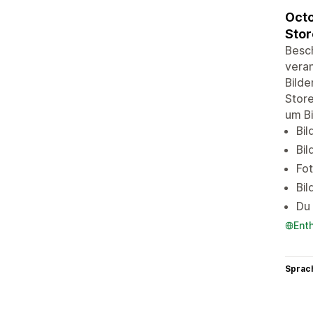
Octo
Stor
Besch
veran
Bilde
Store
um Bi
Bil
Bil
Fot
Bi
Du 
Ent
Sprac