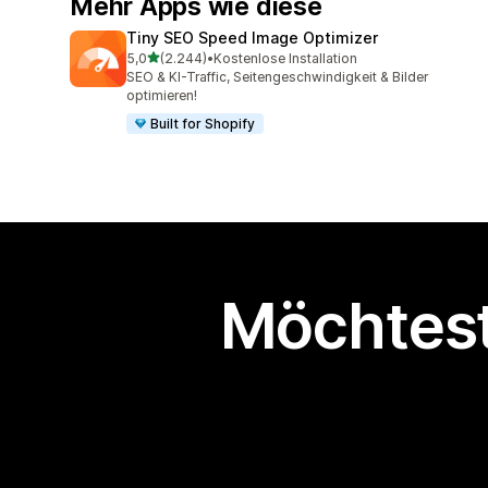
Mehr Apps wie diese
Tiny SEO Speed Image Optimizer
von 5 Sternen
5,0
(2.244)
•
Kostenlose Installation
2244 Rezensionen insgesamt
SEO & KI-Traffic, Seitengeschwindigkeit & Bilder
optimieren!
Built for Shopify
Möchtest