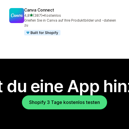
Canva Connect
von 5 Sternen
4,8
(387)
•
Kostenlos
387 Rezensionen insgesamt
Greifen Sie in Canva auf Ihre Produktbilder und -dateien
zu
Built for Shopify
 du eine App hi
Shopify 3 Tage kostenlos testen