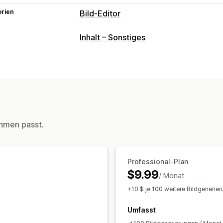
orien
Bild-Editor
Bildoptimierung
Inhalt – Sonstiges
KI-Generierung
hmen passt.
Professional-Plan
$9.99
/ Monat
+10 $ je 100 weitere Bildgenerie
Umfasst