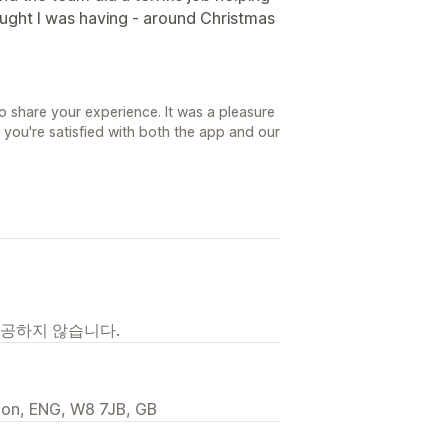
ought I was having - around Christmas
o share your experience. It was a pleasure
 you're satisfied with both the app and our
제공하지 않습니다.
don, ENG, W8 7JB, GB