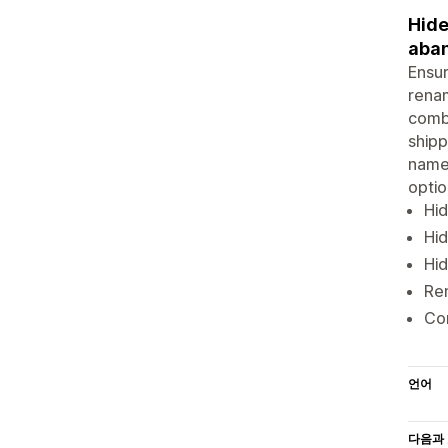
Hide
aba
Ensur
renam
combi
shipp
name 
optio
Hid
Hid
Hid
Ren
Com
언어
다음과 