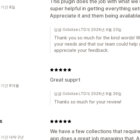
This plugin does the job with what we
 기간 8일
super helpful in getting everything set
Appreciate it and them being available
답글 Octolize LTD개 2026년 4월 23일
Thank you so much for the kind words! We’
your needs and that our team could help 
appreciate your feedback.
Great supprt
 기간 8개월
답글 Octolize LTD개 2026년 6월 29일
Thanks so much for your review!
S
We have a few collections that require 
 기간 대략 2년
app does a great job managing that. An