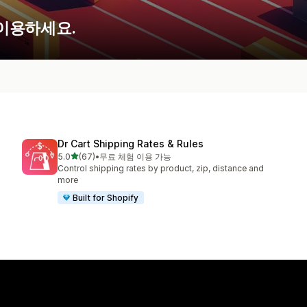
 이용하세요.
Dr Cart Shipping Rates & Rules
별 5개 중
5.0
(67)
•
무료 체험 이용 가능
총 리뷰 67개
Control shipping rates by product, zip, distance and
more
Built for Shopify