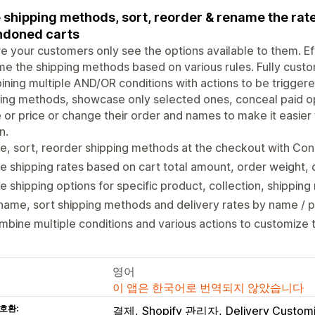
 shipping methods, sort, reorder & rename the rates
ndoned carts
e your customers only see the options available to them. Eff
e the shipping methods based on various rules. Fully custom
ning multiple AND/OR conditions with actions to be triggere
ing methods, showcase only selected ones, conceal paid opt
or price or change their order and names to make it easier 
n.
e, sort, reorder shipping methods at the checkout with Cond
e shipping rates based on cart total amount, order weight, 
e shipping options for specific product, collection, shippin
ame, sort shipping methods and delivery rates by name / p
bine multiple conditions and various actions to customize t
영어
이 앱은 한국어로 번역되지 않았습니다
호환:
결제
Shopify 관리자
Delivery Customi