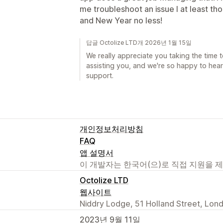
me troubleshoot an issue I at least th
and New Year no less!
답글 Octolize LTD개 2026년 1월 15일
We really appreciate you taking the time t
assisting you, and we're so happy to hear
support.
개인정보처리방침
FAQ
앱 설명서
이 개발자는 한국어(으)로 직접 지원을 
Octolize LTD
웹사이트
Niddry Lodge, 51 Holland Street, Lon
2023년 9월 11일