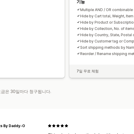
기능
Multiple AND / OR combinable 
Hide by Cart total, Weight, Item
Hide by Product or Subscripti
Hide by Collection, No. of item
Hide by Country, State, Postal 
Hide by Customer tag or Com
Sort shipping methods by Name
Reorder / Rename shipping me
7일 무료 체험
 요금은 30일마다 청구됩니다.
ts By Daddy-O