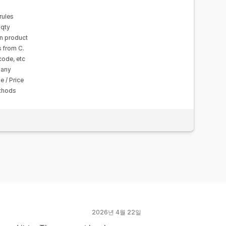
rules
 qty
on product
s from C.
code, etc
pany
 / Price
thods
2026년 4월 22일