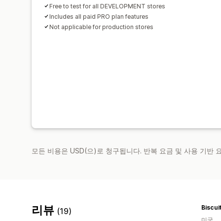
Free to test for all DEVELOPMENT stores
Includes all paid PRO plan features
Not applicable for production stores
모든 비용은 USD(으)로 청구됩니다. 반복 요금 및 사용 기반
리뷰
Biscui
(19)
미국