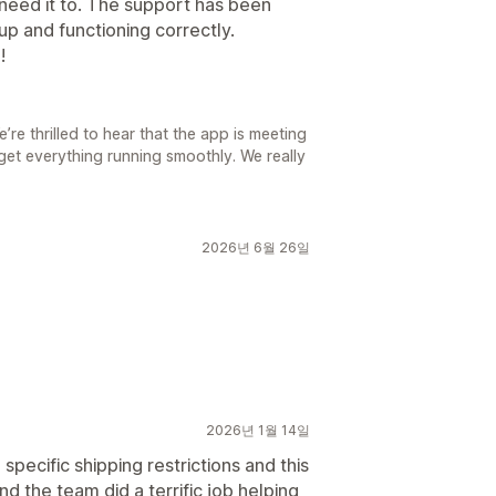
 need it to. The support has been
up and functioning correctly.
!
re thrilled to hear that the app is meeting
get everything running smoothly. We really
2026년 6월 26일
2026년 1월 14일
specific shipping restrictions and this
d the team did a terrific job helping