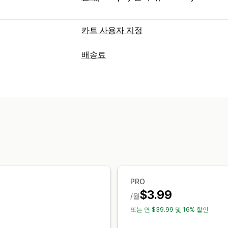
카트 사용자 지정
카트 표시
배송료
사용자 지정 규칙
가격 계산
상향 판매
고정 요금
배송업체 기반
고객 기반
거
무료 배송
중량 기반
우편 번호
여러 지역
결제 사용자 지정
맞춤 설정
배송 방법 규칙
우편 사서함 제한 사항
주문 한도
이름 
사용자 지정 규칙
PRO
$3.99
/월
또는 연 $39.99 및 16% 할인