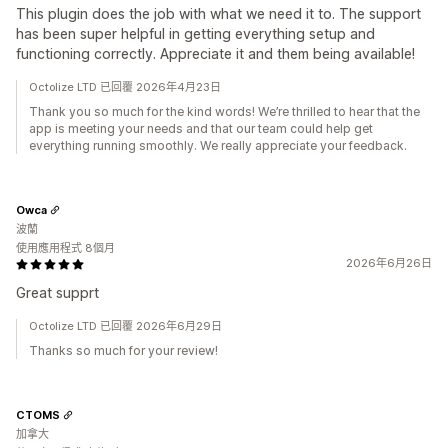
This plugin does the job with what we need it to. The support
has been super helpful in getting everything setup and
functioning correctly. Appreciate it and them being available!
Octolize LTD 已回覆 2026年4月23日
Thank you so much for the kind words! We’re thrilled to hear that the
app is meeting your needs and that our team could help get
everything running smoothly. We really appreciate your feedback.
Owca
波蘭
使用應用程式 8個月
2026年6月26日
Great supprt
Octolize LTD 已回覆 2026年6月29日
Thanks so much for your review!
CTOMS
加拿大