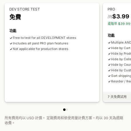
運送方式規則
郵政信箱限制
訂單限制
重新命名選項
隱藏費用
重新排列費用
DEV STORE TEST
PRO
自訂規則
$3.99
免費
/月
或每年 $39.9
功能
功能
Free to test for all DEVELOPMENT stores
Multiple AND
Includes all paid PRO plan features
Hide by Cart 
Not applicable for production stores
Hide by Prod
Hide by Colle
Hide by Coun
Hide by Cus
Sort shippin
Reorder / R
7 天免費試用
所有費用均以 USD 計價。 定期費用和依使用量計費方案，均以 30 天為週期
收費。