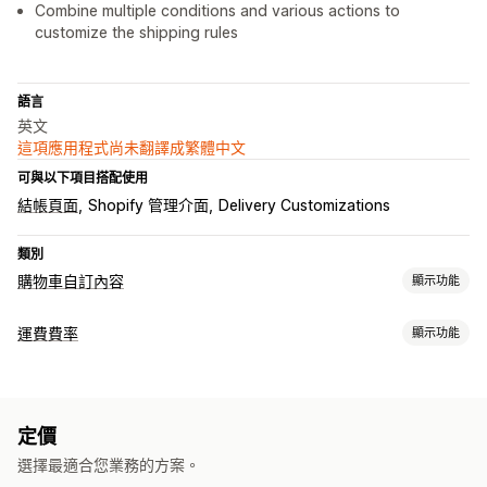
Combine multiple conditions and various actions to
customize the shipping rules
語言
英文
這項應用程式尚未翻譯成繁體中文
可與以下項目搭配使用
結帳頁面
Shopify 管理介面
Delivery Customizations
類別
購物車自訂內容
顯示功能
購物車顯示畫面
運費費率
顯示功能
自訂規則
計費
追加銷售
單一費用
依貨運業者計費
依顧客資訊計費
依運送距離計費
免運費
定價
依商品計費
依數量計費
依重量計費
郵遞區號
多個區域
選擇最適合您業務的方案。
自訂結帳頁面
自訂