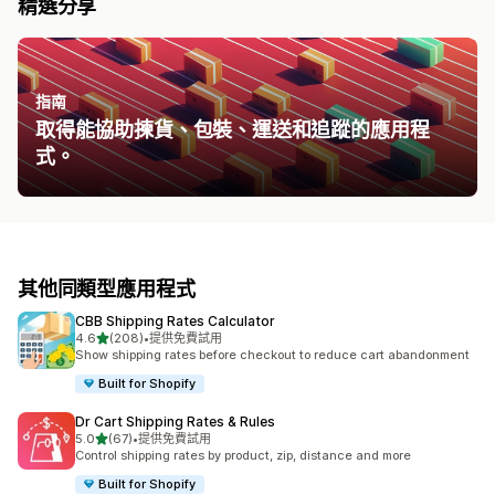
精選分享
指南
取得能協助揀貨、包裝、運送和追蹤的應用程
式。
其他同類型應用程式
CBB Shipping Rates Calculator
滿分 5 顆星
4.6
(208)
•
提供免費試用
共有 208 則評價
Show shipping rates before checkout to reduce cart abandonment
Built for Shopify
Dr Cart Shipping Rates & Rules
滿分 5 顆星
5.0
(67)
•
提供免費試用
共有 67 則評價
Control shipping rates by product, zip, distance and more
Built for Shopify