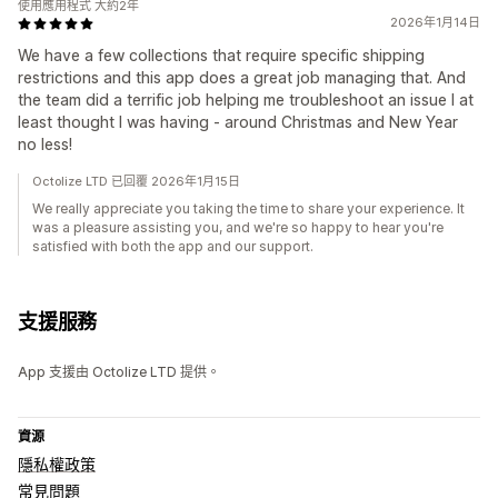
使用應用程式 大約2年
2026年1月14日
We have a few collections that require specific shipping
restrictions and this app does a great job managing that. And
the team did a terrific job helping me troubleshoot an issue I at
least thought I was having - around Christmas and New Year
no less!
Octolize LTD 已回覆 2026年1月15日
We really appreciate you taking the time to share your experience. It
was a pleasure assisting you, and we're so happy to hear you're
satisfied with both the app and our support.
支援服務
App 支援由 Octolize LTD 提供。
資源
隱私權政策
常見問題