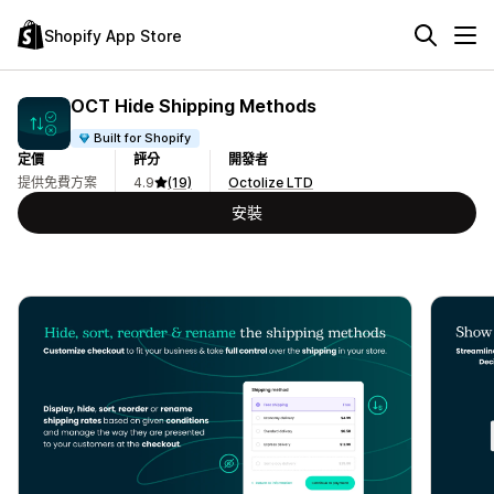
Shopify App Store
OCT Hide Shipping Methods
Built for Shopify
定價
評分
開發者
提供免費方案
4.9
(19)
Octolize LTD
安裝