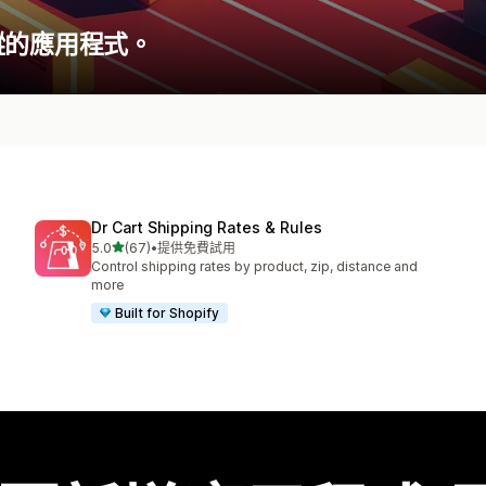
蹤的應用程式。
Dr Cart Shipping Rates & Rules
滿分 5 顆星
5.0
(67)
•
提供免費試用
共有 67 則評價
Control shipping rates by product, zip, distance and
more
Built for Shopify