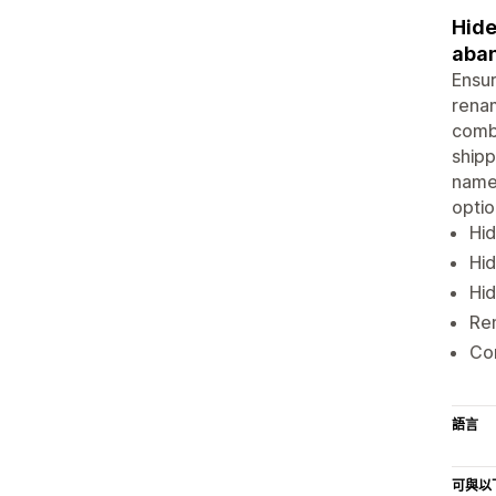
Hide
aba
Ensur
renam
combi
shipp
name 
optio
Hid
Hid
Hid
Ren
Com
語言
可與以