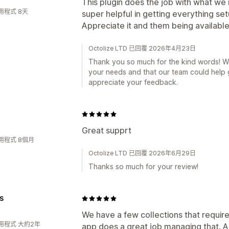
This plugin does the job with what we
用程式 8天
super helpful in getting everything set
Appreciate it and them being available
Octolize LTD 已回覆 2026年4月23日
Thank you so much for the kind words! We’
your needs and that our team could help 
appreciate your feedback.
Great supprt
用程式 8個月
Octolize LTD 已回覆 2026年6月29日
Thanks so much for your review!
S
We have a few collections that require 
用程式 大約2年
app does a great job managing that. An