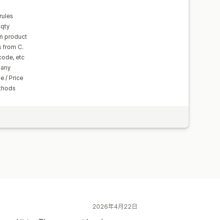
rules
 qty
on product
s from C.
code, etc
pany
 / Price
thods
2026年4月22日