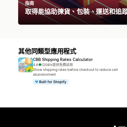
指南
取得能協助揀貨、包裝、運送和追
其他同類型應用程式
CBB Shipping Rates Calculator
滿分 5 顆星
4.6
(208)
•
提供免費試用
共有 208 則評價
Show shipping rates before checkout to reduce cart
abandonment
Built for Shopify