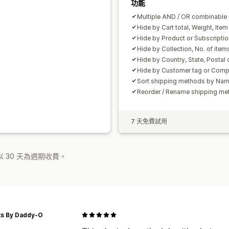
功能
Multiple AND / OR combinable 
Hide by Cart total, Weight, Item
Hide by Product or Subscripti
Hide by Collection, No. of item
Hide by Country, State, Postal 
Hide by Customer tag or Com
Sort shipping methods by Name
Reorder / Rename shipping me
7 天免費試用
 30 天為週期收費。
ts By Daddy-O