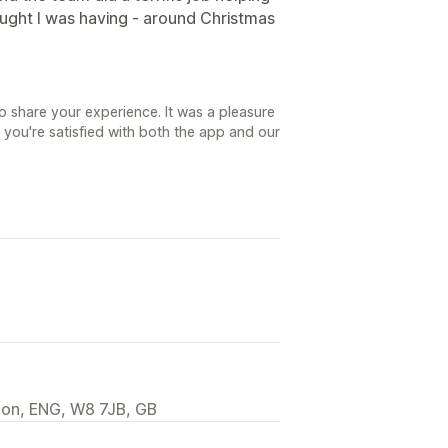
ought I was having - around Christmas
o share your experience. It was a pleasure
 you're satisfied with both the app and our
don, ENG, W8 7JB, GB