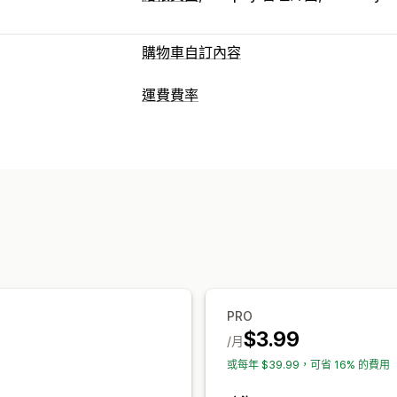
購物車自訂內容
購物車顯示畫面
運費費率
自訂規則
計費
追加銷售
單一費用
依貨運業者計費
依顧客資訊
免運費
依數量計費
依重量計費
郵遞區號
多個
自訂結帳頁面
自訂
運送方式規則
郵政信箱限制
訂單限制
重新命名選項
PRO
$3.99
/月
或每年 $39.99，可省 16% 的費用