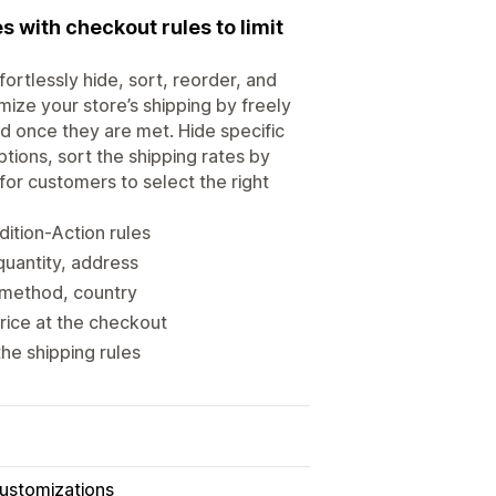
 with checkout rules to limit
ortlessly hide, sort, reorder, and
ize your store’s shipping by freely
d once they are met. Hide specific
ions, sort the shipping rates by
for customers to select the right
ition-Action rules
quantity, address
g method, country
rice at the checkout
he shipping rules
Customizations