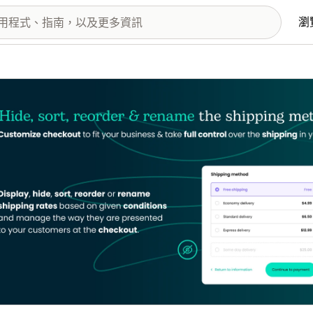
瀏
圖片圖庫