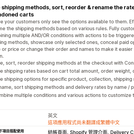
 shipping methods, sort, reorder & rename the rates
ndoned carts
e your customers only see the options available to them. Eff
e the shipping methods based on various rules. Fully custom
ning multiple AND/OR conditions with actions to be triggere
ing methods, showcase only selected ones, conceal paid opt
or price or change their order and names to make it easier 
n.
e, sort, reorder shipping methods at the checkout with Cond
e shipping rates based on cart total amount, order weight, 
e shipping options for specific product, collection, shippin
ame, sort shipping methods and delivery rates by name / p
bine multiple conditions and various actions to customize t
英文
這項應用程式尚未翻譯成繁體中文
下項目搭配使用
結帳頁面
Shopify 管理介面
Delivery 