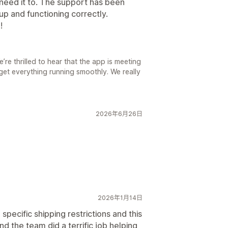
 need it to. The support has been
up and functioning correctly.
!
re thrilled to hear that the app is meeting
get everything running smoothly. We really
2026年6月26日
2026年1月14日
specific shipping restrictions and this
d the team did a terrific job helping