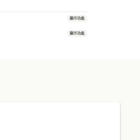
顯示功能
顯示功能
計費
依運送距離計費
依商品計費
區域
隱藏費用
重新排列費用
自訂規則