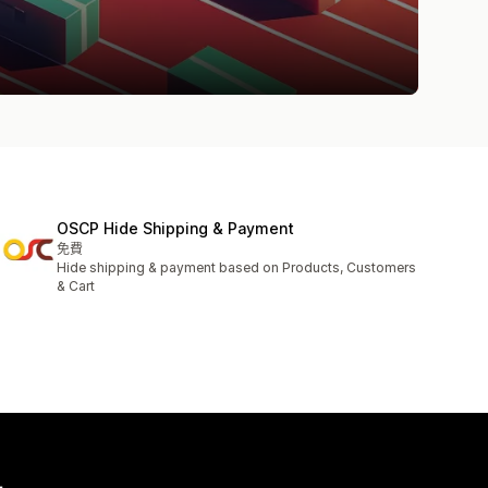
OSCP Hide Shipping & Payment
免費
Hide shipping & payment based on Products, Customers
& Cart