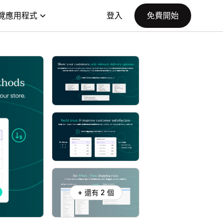
覽應用程式
登入
免費開始
+ 還有 2 個