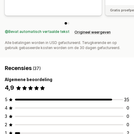
Gratis proefp
Bevat automatisch vertaalde tekst
Origineel weergeven
Alle betalingen worden in USD gefactureerd. Terugkerende en op
gebruik gebaseerde kosten worden om de 30 dagen gefactureerd.
Recensies
(37)
Algemene beoordeling
4,9
5
35
4
0
3
0
2
0
1
2