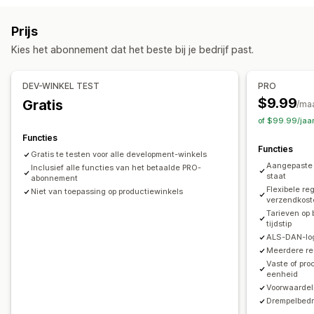
Dynamische tarieven
Minimumwaarden
Meerdere locaties
Gemengd tarief
Meerdere zones
Meerdere herkomsten
Prijs
Aanpassing
Kies het abonnement dat het beste bij je bedrijf past.
Tarieven verbergen
Aangepaste regels
DEV-WINKEL TEST
PRO
$9.99
Gratis
/ma
of $99.99/jaa
Functies
Functies
Gratis te testen voor alle development-winkels
Aangepaste 
Inclusief alle functies van het betaalde PRO-
staat
abonnement
Flexibele re
Niet van toepassing op productiewinkels
verzendkos
Tarieven op 
tijdstip
ALS-DAN-log
Meerdere re
Vaste of pro
eenheid
Voorwaardel
Drempelbedr