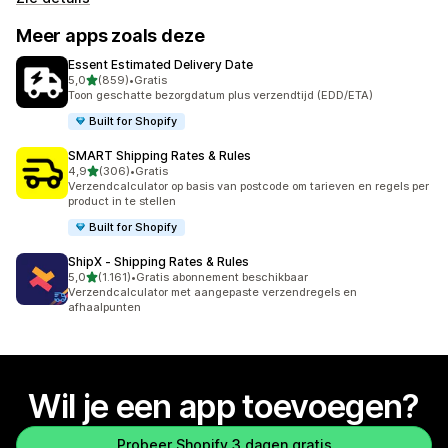
Meer apps zoals deze
Essent Estimated Delivery Date
van 5 sterren
5,0
(859)
•
Gratis
859 recensies in totaal
Toon geschatte bezorgdatum plus verzendtijd (EDD/ETA)
Built for Shopify
SMART Shipping Rates & Rules
van 5 sterren
4,9
(306)
•
Gratis
306 recensies in totaal
Verzendcalculator op basis van postcode om tarieven en regels per
product in te stellen
Built for Shopify
ShipX ‑ Shipping Rates & Rules
van 5 sterren
5,0
(1.161)
•
Gratis abonnement beschikbaar
1161 recensies in totaal
Verzendcalculator met aangepaste verzendregels en
afhaalpunten
Wil je een app toevoegen?
Probeer Shopify 3 dagen gratis