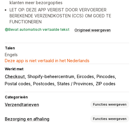
klanten meer bezorgopties
LET OP: DEZE APP VEREIST DOOR VERVOERDER
BEREKENDE VERZENDKOSTEN (CCS) OM GOED TE
FUNCTIONEREN
Bevat automatisch vertaalde tekst
Origineel weergeven
Talen
Engels
Deze app is niet vertaald in het Nederlands
Werkt met
Checkout
Shopify-beheercentrum
Eircodes
Pincodes
Postal codes
Postcodes
States / Provinces
ZIP codes
Categorieën
Verzendtarieven
Functies weergeven
Tariefberekening
Bezorging en afhaling
Functies weergeven
Vast tarief
Afhankelijk van klant
Afhankelijk van product
Bezorgopties
Afhankelijk van aantal
Gewichtsafhankelijk
Postcode