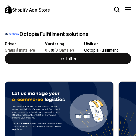
Shopify App Store
Octopia Fulfillment solutions
Priser
Vurdering
Utvikler
Gratis å installere
0.0
(0 Omtaler)
Octopia Fulfillment
Installer