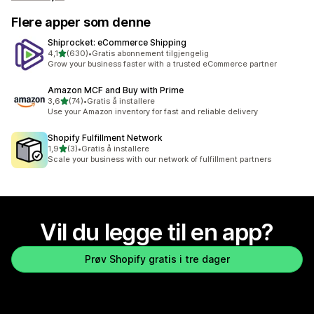
Flere apper som denne
Shiprocket: eCommerce Shipping
av 5 stjerner
4,1
(630)
•
Gratis abonnement tilgjengelig
Totalt 630 omtaler
Grow your business faster with a trusted eCommerce partner
Amazon MCF and Buy with Prime
av 5 stjerner
3,6
(74)
•
Gratis å installere
Totalt 74 omtaler
Use your Amazon inventory for fast and reliable delivery
Shopify Fulfillment Network
av 5 stjerner
1,9
(3)
•
Gratis å installere
Totalt 3 omtaler
Scale your business with our network of fulfillment partners
Vil du legge til en app?
Prøv Shopify gratis i tre dager