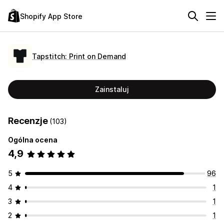
Shopify App Store
Tapstitch: Print on Demand
Zainstaluj
Recenzje
(103)
Ogólna ocena
4,9
5
96
4
1
3
1
2
1