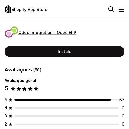
Shopify App Store
Odoo Integration ‑ Odoo ERP
Instale
Avaliações
(58)
Avaliação geral
5
5
57
4
0
3
0
2
0