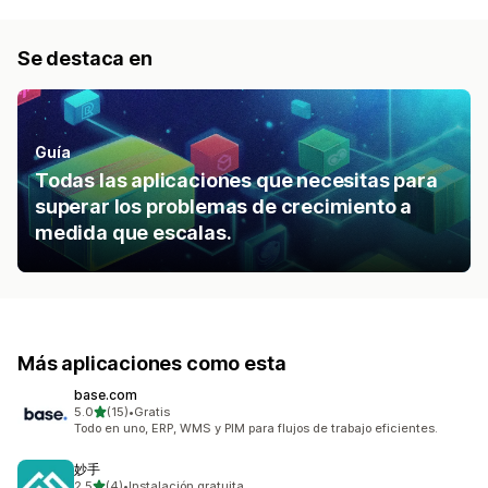
Se destaca en
Guía
Todas las aplicaciones que necesitas para
superar los problemas de crecimiento a
medida que escalas.
Más aplicaciones como esta
base.com
de 5 estrellas
5.0
(15)
•
Gratis
15 reseñas en total
Todo en uno, ERP, WMS y PIM para flujos de trabajo eficientes.
妙手
de 5 estrellas
2.5
(4)
•
Instalación gratuita