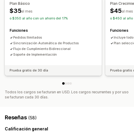
Contabilidad y finanzas
Plan Básico
Plan Crecimi
$35
$45
Flujo de caja
al mes
al mes
o $350 al año con un ahorro del 17%
o $450 al año 
Funciones
Funciones
Pedidos Ilimitados
Incluye todo
Sincronización Automática de Productos
Plan selecc
Flujo de Cumplimiento Bidireccional
Soporte de Implementación
Prueba gratis de 30 día
Prueba gratis 
Todos los cargos se facturan en USD. Los cargos recurrentes y por uso
se facturan cada 30 días.
Reseñas
(58)
Calificación general