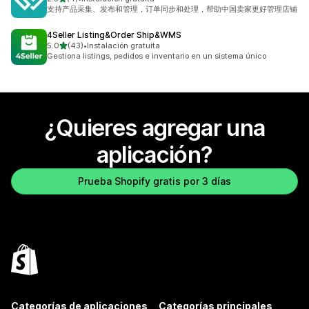
4 reseñas en total
支持产品采集、发布和管理，订单同步和处理，帮助中国卖家更好管理店铺
4Seller Listing&Order Ship&WMS
de 5 estrellas
5.0
(43)
•
Instalación gratuita
43 reseñas en total
Gestiona listings, pedidos e inventario en un sistema único
¿Quieres agregar una
aplicación?
Prueba Shopify gratis por 3 días
Categorías de aplicaciones
Categorías principales