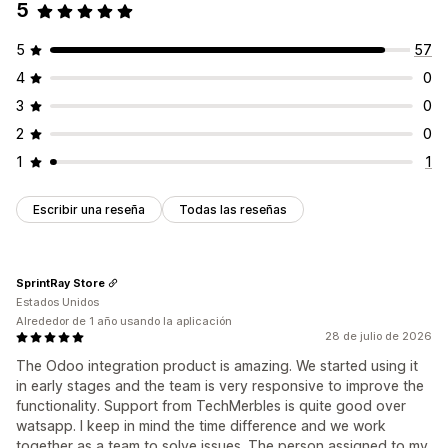
5
5
57
4
0
3
0
2
0
1
1
Escribir una reseña
Todas las reseñas
SprintRay Store
Estados Unidos
Alrededor de 1 año usando la aplicación
28 de julio de 2026
The Odoo integration product is amazing. We started using it
in early stages and the team is very responsive to improve the
functionality. Support from TechMerbles is quite good over
watsapp. I keep in mind the time difference and we work
together as a team to solve issues. The person assigned to my