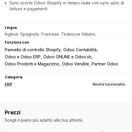
Sync scorte Odoo-Shopify in tempo reale con sync auto di
fatture e pagamenti
Lingue
Inglese. Spagnolo. Francese. Tedescoe Italiano
Funziona con
Pannello di controllo Shopify
Odoo Contabilità
Odoo e Odoo ERP
Odoo ONLINE e Odoo.sh
Odoo Prodotti e Magazzino
Odoo Vendite
Partner Odoo
Categorie
ERP
Mostra funzionalità
Elaborazione degli ordini
Sincronizzazione degli ordini
Prezzi
Gestione delle scorte
Scegli il piano più adatto alla tua attività.
Sincronizzazione in tempo reale
In più sedi