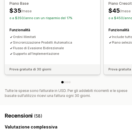
Contabilità e finanza
Piano Base
Piano Cresci
$35
$45
Flusso di cassa
/mese
/mese
o a $350/anno con un risparmio del 17%
o a $450/anno 
Funzionalità
Funzionalità
Ordini Illimitati
Include tutt
Sincronizzazione Prodotti Automatica
Piano selezi
Flusso di Evasione Bidirezionale
Supporto all'Implementazione
Prova gratuita di 30 giorni
Prova gratuita 
Tutte le spese sono fatturate in USD. Per gli addebiti ricorrenti e le spese
basate sull’utilizzo ricevi una fattura ogni 30 giorni.
Recensioni
(58)
Valutazione complessiva