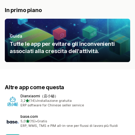
In primo piano
Guida
Tutte le app per evitare gli inconvenienti
associati alla crescita dell'attività.
Altre app come questa
Dianxiaomi（店小秘）
stelle su 5
3,2
(14)
•
Installazione gratuita
14 recensioni totali
ERP software for Chinese seller service
base.com
stelle su 5
5,0
(15)
•
Gratis
15 recensioni totali
ERP, WMS, TMS e PIM all-in-one per flussi di lavoro più fluidi