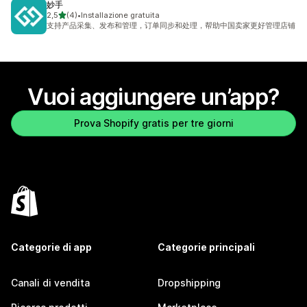
妙手
stelle su 5
2,5
(4)
•
Installazione gratuita
4 recensioni totali
支持产品采集、发布和管理，订单同步和处理，帮助中国卖家更好管理店铺
Vuoi aggiungere un’app?
Prova Shopify gratis per tre giorni
Categorie di app
Categorie principali
Canali di vendita
Dropshipping