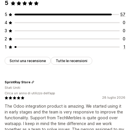
5
5
57
4
0
3
0
2
0
1
1
Scrivi una recensione
Tutte le recensioni
SprintRay Store
Stati Uniti
Circa un anno di utilizzo dell’app
28 luglio 2026
The Odoo integration product is amazing. We started using it
in early stages and the team is very responsive to improve the
functionality. Support from TechMerbles is quite good over
watsapp. I keep in mind the time difference and we work
together as a team to solve issues. The person assigned to my