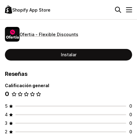
Shopify App Store
Ofertia ‑ Flexible Discounts
Instalar
Reseñas
Calificación general
0
5
0
4
0
3
0
2
0