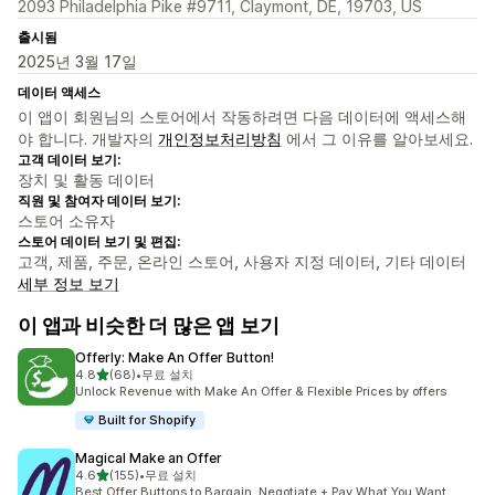
2093 Philadelphia Pike #9711, Claymont, DE, 19703, US
출시됨
2025년 3월 17일
데이터 액세스
이 앱이 회원님의 스토어에서 작동하려면 다음 데이터에 액세스해
야 합니다. 개발자의
개인정보처리방침
에서 그 이유를 알아보세요.
고객 데이터 보기:
장치 및 활동 데이터
직원 및 참여자 데이터 보기:
스토어 소유자
스토어 데이터 보기 및 편집:
고객, 제품, 주문, 온라인 스토어, 사용자 지정 데이터, 기타 데이터
세부 정보 보기
이 앱과 비슷한 더 많은 앱 보기
Offerly: Make An Offer Button!
별 5개 중
4.8
(68)
•
무료 설치
총 리뷰 68개
Unlock Revenue with Make An Offer & Flexible Prices by offers
Built for Shopify
Magical Make an Offer
별 5개 중
4.6
(155)
•
무료 설치
총 리뷰 155개
Best Offer Buttons to Bargain, Negotiate + Pay What You Want