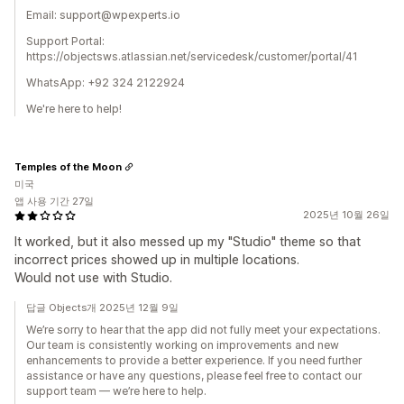
Email: support@wpexperts.io
Support Portal:
https://objectsws.atlassian.net/servicedesk/customer/portal/41
WhatsApp: +92 324 2122924
We're here to help!
Temples of the Moon
미국
앱 사용 기간 27일
2025년 10월 26일
It worked, but it also messed up my "Studio" theme so that
incorrect prices showed up in multiple locations.
Would not use with Studio.
답글 Objects개 2025년 12월 9일
We’re sorry to hear that the app did not fully meet your expectations.
Our team is consistently working on improvements and new
enhancements to provide a better experience. If you need further
assistance or have any questions, please feel free to contact our
support team — we’re here to help.