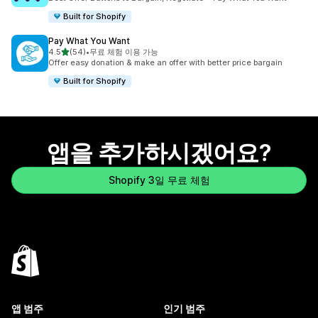
Built for Shopify
Pay What You Want
별 5개 중
4.5
(54)
•
무료 체험 이용 가능
총 리뷰 54개
Offer easy donation & make an offer with better price bargain
Built for Shopify
앱을 추가하시겠어요?
Shopify 3일 무료 체험
앱 범주
인기 범주