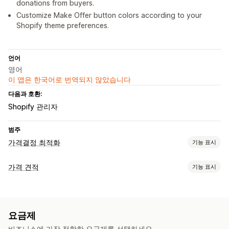
donations from buyers.
Customize Make Offer button colors according to your
Shopify theme preferences.
언어
영어
이 앱은 한국어로 번역되지 않았습니다
다음과 호환:
Shopify 관리자
범주
가격결정 최적화
기능 표시
가격 관리
가격 견적
기능 표시
가격 책정 규칙
사용자 지정 가격 책정
가격 매칭
가격 협상
가격 책정 규칙
대량 편집
가격 숨기기
로그인하여 가격 확인
표시 및 숨기기
견적 요청
요금제
견적을 주문으로 전환
입찰
역제안
자동 승인
사용자 지정 규칙
비즈니스에 가장 적합한 요금제를 선택하세요.