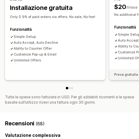
Report
Dashboard
Analisi
Visualizzazione personalizzata
Pulsanti
Pop-up
$20
Installazione gratuita
/mese
No additional f
Notifiche
Only 0.9% of paid orders via offers. No sale, No fee!
Avvisi per amministratori
Risposte automatiche alle email
Funzionalità
Funzionalità
Modelli di email
Aggiornamenti dei preventivi
Simple Setu
Simple Setup
Notifiche via email
Auto Accept
Auto Accept, Auto Decline
Ability to Co
Ability to Counter Offer
Customize P
Customize Pop-up & Email
Unlimited Of
Unlimited Offers
Prova gratuita 
Tutte le spese sono fatturate in USD. Per gli addebiti ricorrenti e le spese
basate sull’utilizzo ricevi una fattura ogni 30 giorni.
Recensioni
(68)
Valutazione complessiva