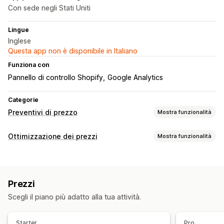
Con sede negli Stati Uniti
Lingue
Inglese
Questa app non è disponibile in Italiano
Funziona con
Pannello di controllo Shopify
Google Analytics
Categorie
Preventivi di prezzo
Mostra funzionalità
Regole di determinazione dei prezzi
Ottimizzazione dei prezzi
Mostra funzionalità
Nascondi prezzo
Richiedi un preventivo
Gestione dei prezzi
Conversione del preventivo in ordine
Regole di determinazione dei prezzi
Sconti percentuali
Presentazione di offerte
Controfferte
Prezzi
Prezzi personalizzati
Revisione dei prezzi automatica
Approvazione automatica
Rifiuto automatico
Scegli il piano più adatto alla tua attività.
Negoziazione dei prezzi
Regole personalizzate
Monitoraggio
Personalizzazione
Starter
Pro