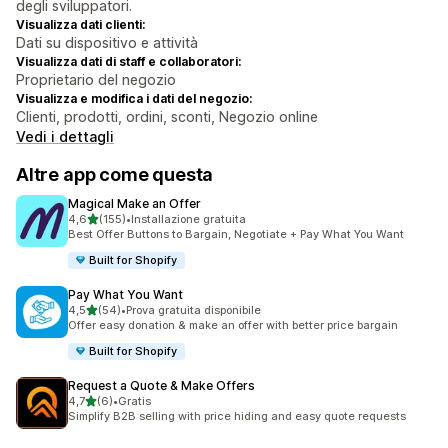
degli sviluppatori.
Visualizza dati clienti:
Dati su dispositivo e attività
Visualizza dati di staff e collaboratori:
Proprietario del negozio
Visualizza e modifica i dati del negozio:
Clienti, prodotti, ordini, sconti, Negozio online
Vedi i dettagli
Altre app come questa
Magical Make an Offer
stelle su 5
4,6
(155)
•
Installazione gratuita
155 recensioni totali
Best Offer Buttons to Bargain, Negotiate + Pay What You Want
Built for Shopify
Pay What You Want
stelle su 5
4,5
(54)
•
Prova gratuita disponibile
54 recensioni totali
Offer easy donation & make an offer with better price bargain
Built for Shopify
Request a Quote & Make Offers
stelle su 5
4,7
(6)
•
Gratis
6 recensioni totali
Simplify B2B selling with price hiding and easy quote requests