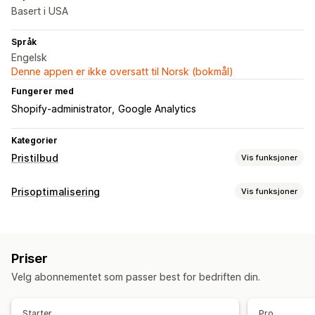
Basert i USA
Språk
Engelsk
Denne appen er ikke oversatt til Norsk (bokmål)
Fungerer med
Shopify-administrator
Google Analytics
Kategorier
Pristilbud
Vis funksjoner
Prisregler
Prisoptimalisering
Vis funksjoner
Skjul pris
Be om et tilbud
Konverter tilbud til bestilling
Administrasjon av priser
Budgivning
Mottilbud
Automatisk godkjenning
Prisregler
Prosentbaserte rabatter
Tilpasset prissetting
Automatisk avvisning
Tilpassede regler
Priser
Automatisk omprising
Prisforhandling
Tilpasning
Velg abonnementet som passer best for bedriften din.
Overvåking
Tilpasset visning
Knapper
Popup-vinduer
Rapporter
Instrumentbord
Analyse
Starter
Pro