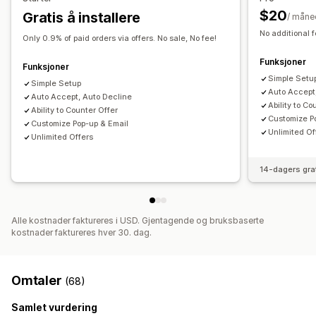
Varsler
$20
Gratis å installere
/ måne
Administratorvarsler
Automatiske e-postsvar
No additional f
E-postmaler
Tilbudsoppdateringer
E-postvarsler
Only 0.9% of paid orders via offers. No sale, No fee!
Funksjoner
Funksjoner
Simple Setu
Simple Setup
Auto Accept
Auto Accept, Auto Decline
Ability to Co
Ability to Counter Offer
Customize P
Customize Pop-up & Email
Unlimited Of
Unlimited Offers
14-dagers gra
Alle kostnader faktureres i USD. Gjentagende og bruksbaserte
kostnader faktureres hver 30. dag.
Omtaler
(68)
Samlet vurdering