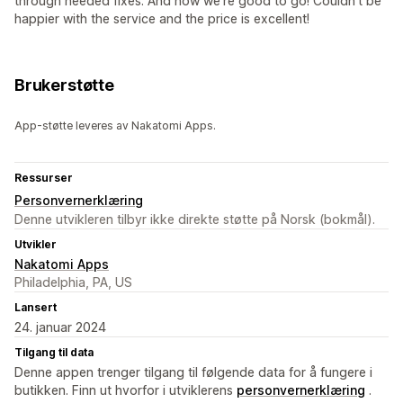
through needed fixes. And now we're good to go! Couldn't be
happier with the service and the price is excellent!
Brukerstøtte
App-støtte leveres av Nakatomi Apps.
Ressurser
Personvernerklæring
Denne utvikleren tilbyr ikke direkte støtte på Norsk (bokmål).
Utvikler
Nakatomi Apps
Philadelphia, PA, US
Lansert
24. januar 2024
Tilgang til data
Denne appen trenger tilgang til følgende data for å fungere i
butikken. Finn ut hvorfor i utviklerens
personvernerklæring
.