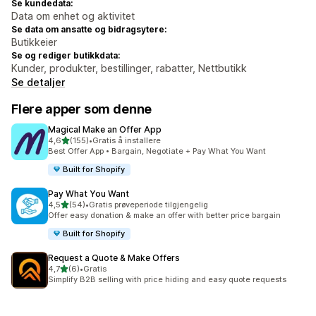
Se kundedata:
Data om enhet og aktivitet
Se data om ansatte og bidragsytere:
Butikkeier
Se og rediger butikkdata:
Kunder, produkter, bestillinger, rabatter, Nettbutikk
Se detaljer
Flere apper som denne
Magical Make an Offer App
av 5 stjerner
4,6
(155)
•
Gratis å installere
Totalt 155 omtaler
Best Offer App • Bargain, Negotiate + Pay What You Want
Built for Shopify
Pay What You Want
av 5 stjerner
4,5
(54)
•
Gratis prøveperiode tilgjengelig
Totalt 54 omtaler
Offer easy donation & make an offer with better price bargain
Built for Shopify
Request a Quote & Make Offers
av 5 stjerner
4,7
(6)
•
Gratis
Totalt 6 omtaler
Simplify B2B selling with price hiding and easy quote requests