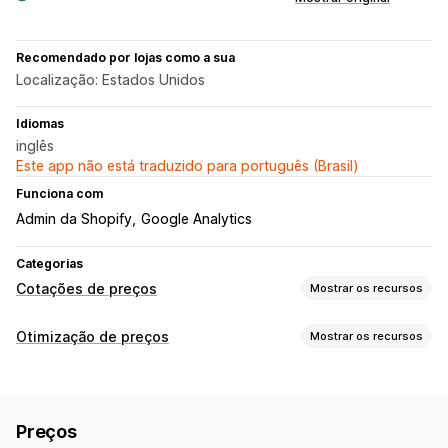
Recomendado por lojas como a sua
Localização: Estados Unidos
Idiomas
inglês
Este app não está traduzido para português (Brasil)
Funciona com
Admin da Shopify
Google Analytics
Categorias
Cotações de preços
Mostrar os recursos
Regras de preços
Otimização de preços
Mostrar os recursos
Ocultar preço
Solicitar uma cotação
Gestão de preços
Converter cotação em pedido
Licitação
Contrapropostas
Regras de preços
Descontos percentuais
Aprovação automática
Recusa automática
Preços
Preços personalizados
Reprecificação automática
Regras personalizadas