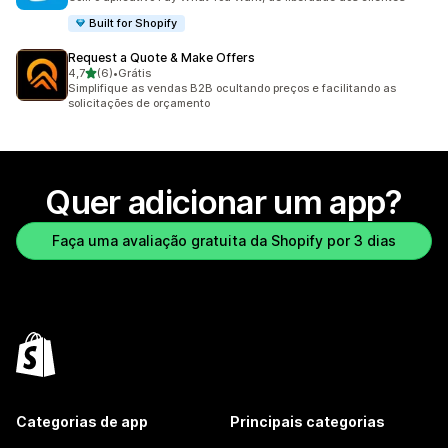
Built for Shopify
Request a Quote & Make Offers
de 5 estrelas
4,7
(6)
•
Grátis
6 avaliações ao todo
Simplifique as vendas B2B ocultando preços e facilitando as
solicitações de orçamento
Quer adicionar um app?
Faça uma avaliação gratuita da Shopify por 3 dias
Categorias de app
Principais categorias