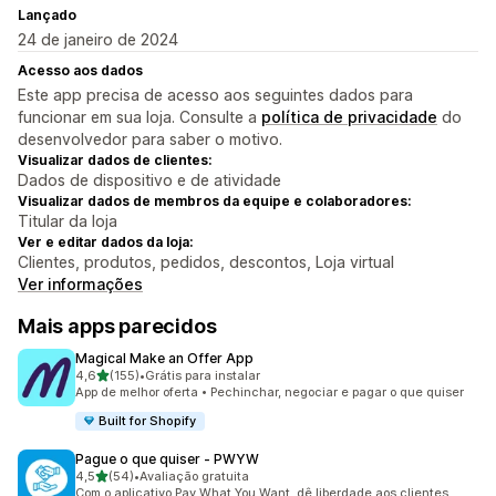
Lançado
24 de janeiro de 2024
Acesso aos dados
Este app precisa de acesso aos seguintes dados para
funcionar em sua loja. Consulte a
política de privacidade
do
desenvolvedor para saber o motivo.
Visualizar dados de clientes:
Dados de dispositivo e de atividade
Visualizar dados de membros da equipe e colaboradores:
Titular da loja
Ver e editar dados da loja:
Clientes, produtos, pedidos, descontos, Loja virtual
Ver informações
Mais apps parecidos
Magical Make an Offer App
de 5 estrelas
4,6
(155)
•
Grátis para instalar
155 avaliações ao todo
App de melhor oferta • Pechinchar, negociar e pagar o que quiser
Built for Shopify
Pague o que quiser ‑ PWYW
de 5 estrelas
4,5
(54)
•
Avaliação gratuita
54 avaliações ao todo
Com o aplicativo Pay What You Want, dê liberdade aos clientes