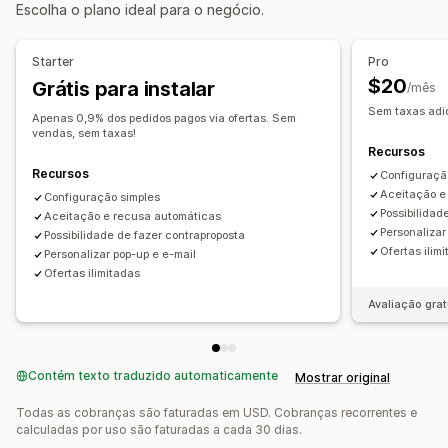
Escolha o plano ideal para o negócio.
Negociação de preço
Personalização
Monitoramento
Exibição personalizada
Botões
Pop-ups
Starter
Pro
Relatórios
Painéis de controle
Análises
$20
Grátis para instalar
/mês
Notificações
Sem taxas adici
Alertas do admin
Respostas de e-mail automáticas
Apenas 0,9% dos pedidos pagos via ofertas. Sem
vendas, sem taxas!
Modelos de e-mail
Atualizações da cotação
Recursos
Notificações por e-mail
Recursos
Configuraçã
Aceitação e
Configuração simples
Possibilidad
Aceitação e recusa automáticas
Personalizar
Possibilidade de fazer contraproposta
Ofertas ilim
Personalizar pop-up e e-mail
Ofertas ilimitadas
Avaliação grat
Contém texto traduzido automaticamente
Mostrar original
Todas as cobranças são faturadas em USD. Cobranças recorrentes e
calculadas por uso são faturadas a cada 30 dias.