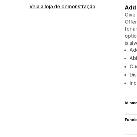
Veja a loja de demonstração
Add 
Give 
Offer
for a
optio
is al
Add
Abi
Cus
Dis
Inc
Idiom
Funci