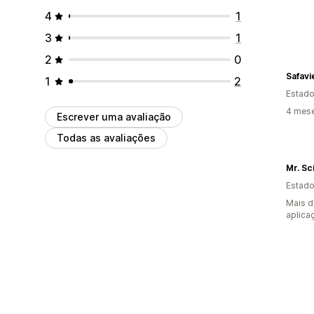
4
1
3
1
2
0
Safav
1
2
Estado
4 mese
Escrever uma avaliação
Todas as avaliações
Mr. Sci
Estado
Mais d
aplica