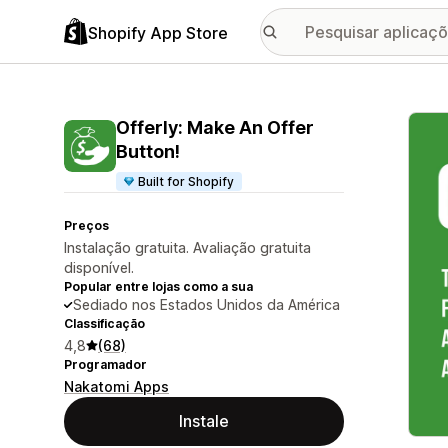
Shopify App Store
Galer
Offerly: Make An Offer
Button!
Built for Shopify
Preços
Instalação gratuita. Avaliação gratuita
disponível.
Popular entre lojas como a sua
Sediado nos Estados Unidos da América
Classificação
4,8
(68)
Programador
Nakatomi Apps
Instale