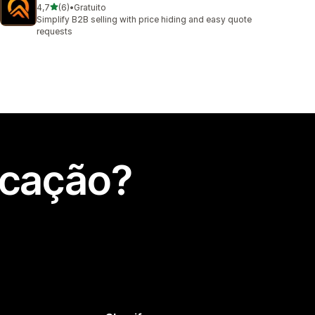
de 5 estrelas
4,7
(6)
•
Gratuito
6 total de avaliações
Simplify B2B selling with price hiding and easy quote
requests
icação?