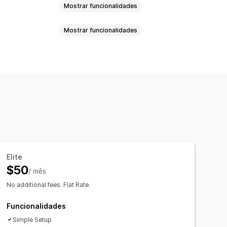
Mostrar funcionalidades
Mostrar funcionalidades
o
a
Licitação
Contrapropostas
rcentagem
Preços personalizados
omática
Regras personalizadas
egociação de preços
Pop-ups
ados
utomáticas por e-mail
orçamento
Notificações por e-mail
Elite
$50
/ mês
No additional fees. Flat Rate.
Funcionalidades
Simple Setup