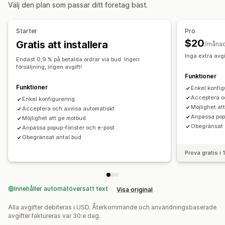
Anpassning
Välj den plan som passar ditt företag bäst.
Prisförhandling
Anpassad visning
Knappar
Popup-fönster
Övervakning
Starter
Pro
Aviseringar
Rapporter
Instrumentpaneler
Analysverktyg
$20
Gratis att installera
/måna
Administratörsvarningar
Automatiserade e-postsvar
Inga extra avgif
E-postmallar
Offertuppdateringar
E-postaviseringar
Endast 0,9 % på betalda ordrar via bud. Ingen
försäljning, ingen avgift!
Funktioner
Funktioner
Enkel konfig
Acceptera o
Enkel konfigurering
Möjlighet at
Acceptera och avvisa automatiskt
Anpassa pop
Möjlighet att ge motbud
Obegränsat 
Anpassa popup-fönster och e-post
Obegränsat antal bud
Prova gratis i
Innehåller automatöversatt text
Visa original
Alla avgifter debiteras i USD. Återkommande och användningsbaserade
avgifter faktureras var 30:e dag.