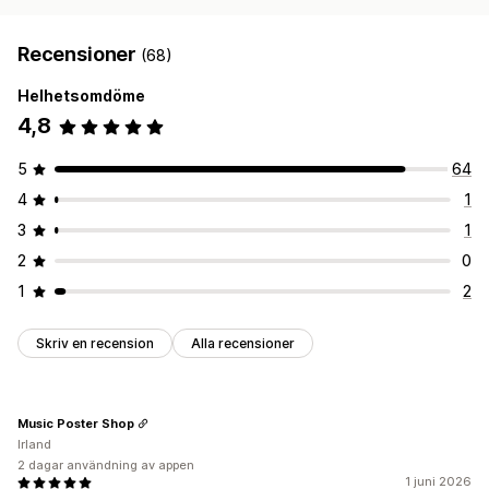
Recensioner
(68)
Helhetsomdöme
4,8
5
64
4
1
3
1
2
0
1
2
Skriv en recension
Alla recensioner
Music Poster Shop
Irland
2 dagar användning av appen
1 juni 2026