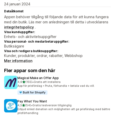
24 januari 2024
Dataåtkomst
Appen behöver tillgång till följande data för att kunna fungera
med din butik. Läs mer om anledningen till detta i utvecklarens
integritetspolicy
.
Visa kunduppgifter:
Enhets- och aktivitetsuppgifter
Visa personal- och medarbetaruppgifter:
Butiksägare
Visa och redigera butiksuppgifter:
Kunder, produkter, ordrar, rabatter, Webbshop
Mer information
Fler appar som den här
Magical Make an Offer App
av 5 stjärnor
4,6
(155)
•
Gratis att installera
155 recensioner totalt
App för prisförslag • Pruta, förhandla + betala vad du vill.
Built for Shopify
Pay What You Want
av 5 stjärnor
4,5
(54)
•
Gratis testversion tillgänglig
54 recensioner totalt
Erbjud enkel donation och möjligheten att ge prisförslag med bättre
prisförhandling