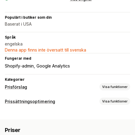
Populärt i butiker som din
Baserat i USA
Språk
engelska
Denna app finns inte översatt till svenska
Fungerar med
Shopify-admin
Google Analytics
Kategorier
Prisförslag
Visa funktioner
Prissättningsregler
Prissättningsoptimering
Visa funktioner
Dölj pris
Begär en offert
Omvandla offert till order
Prishantering
Budgivning
Motofferter
Automatiskt godkännande
Prissättningsregler
Procentuella rabatter
Automatisk avvisning
Anpassade regler
Priser
Anpassad prissättning
Automatisk prisändring