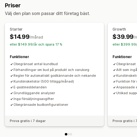
Priser
Automatisk avvisning
Anpassade regler
Välj den plan som passar ditt företag bäst.
Anpassning
Anpassad visning
Knappar
Anpassade länkar
Starter
Growth
Popup-fönster
$14.99
$39.99
/månad
/
eller $149.99/år och spara 17 %
eller $399.99/
Aviseringar
Administratörsvarningar
Automatiserade e-postsvar
Funktioner
Funktioner
E-postmallar
E-postaviseringar
Obegränsat antal kundbud
Obegränsat 
Förhandlingar om bud på produkt och varukorg
Allt som ingå
Regler för automatiskt godkännande och nekande
Kundönskeli
Kundönskelistor (500 tillägg/månad)
Funktion fö
E-postmeddelanden
Anpassade e
Grundläggande analyser
Utökad supp
Inga försäljningsavgifter
Obegränsade budkonfigurationer
Prova gratis i 7 dagar
Prova gratis i