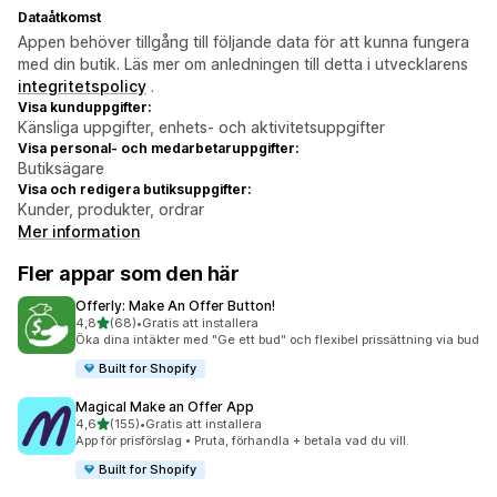
Dataåtkomst
Appen behöver tillgång till följande data för att kunna fungera
med din butik. Läs mer om anledningen till detta i utvecklarens
integritetspolicy
.
Visa kunduppgifter:
Känsliga uppgifter, enhets- och aktivitetsuppgifter
Visa personal- och medarbetaruppgifter:
Butiksägare
Visa och redigera butiksuppgifter:
Kunder, produkter, ordrar
Mer information
Fler appar som den här
Offerly: Make An Offer Button!
av 5 stjärnor
4,8
(68)
•
Gratis att installera
68 recensioner totalt
Öka dina intäkter med "Ge ett bud" och flexibel prissättning via bud
Built for Shopify
Magical Make an Offer App
av 5 stjärnor
4,6
(155)
•
Gratis att installera
155 recensioner totalt
App för prisförslag • Pruta, förhandla + betala vad du vill.
Built for Shopify