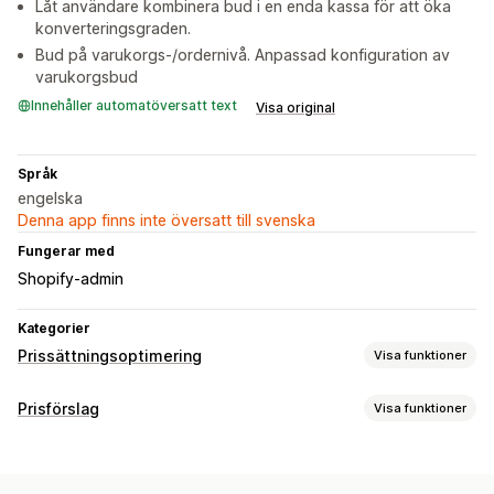
Låt användare kombinera bud i en enda kassa för att öka
konverteringsgraden.
Bud på varukorgs-/ordernivå. Anpassad konfiguration av
varukorgsbud
Innehåller automatöversatt text
Visa original
Språk
engelska
Denna app finns inte översatt till svenska
Fungerar med
Shopify-admin
Kategorier
Prissättningsoptimering
Visa funktioner
Prishantering
Prisförslag
Visa funktioner
Prissättningsregler
Procentuella rabatter
Fasta rabatter
Prissättningsregler
Anpassad prissättning
Automatisk prisändring
Begär en offert
Motofferter
Automatiskt godkännande
Prisförhandling