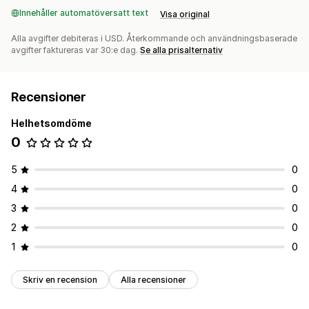
Innehåller automatöversatt text
Visa original
Alla avgifter debiteras i USD. Återkommande och användningsbaserade
avgifter faktureras var 30:e dag.
Se alla prisalternativ
Recensioner
Helhetsomdöme
0
5
0
4
0
3
0
2
0
1
0
Skriv en recension
Alla recensioner