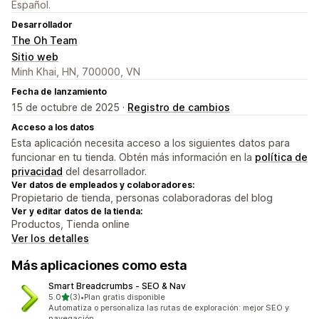
Español.
Desarrollador
The Oh Team
Sitio web
Minh Khai, HN, 700000, VN
Fecha de lanzamiento
15 de octubre de 2025 ·
Registro de cambios
Acceso a los datos
Esta aplicación necesita acceso a los siguientes datos para
funcionar en tu tienda. Obtén más información en la
política de
privacidad
del desarrollador.
Ver datos de empleados y colaboradores:
Propietario de tienda, personas colaboradoras del blog
Ver y editar datos de la tienda:
Productos, Tienda online
Ver los detalles
Más aplicaciones como esta
Smart Breadcrumbs ‑ SEO & Nav
de 5 estrellas
5.0
(3)
•
Plan gratis disponible
3 reseñas en total
Automatiza o personaliza las rutas de exploración: mejor SEO y
navegación.