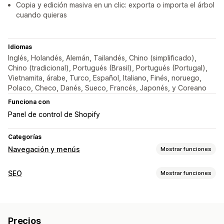
Copia y edición masiva en un clic: exporta o importa el árbol
cuando quieras
Idiomas
Inglés, Holandés, Alemán, Tailandés, Chino (simplificado),
Chino (tradicional), Portugués (Brasil), Portugués (Portugal),
Vietnamita, árabe, Turco, Español, Italiano, Finés, noruego,
Polaco, Checo, Danés, Sueco, Francés, Japonés, y Coreano
Funciona con
Panel de control de Shopify
Categorías
Navegación y menús
Mostrar funciones
Navegación
SEO
Mostrar funciones
Ruta de navegación
Herramientas de SEO
Personalización
Ruta de navegación
JSON-LD
Esquemas
Edición masiva
Editor de arrastrar y soltar
Color y fuente
Precios
Optimización del tema