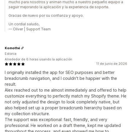
mucho para nosotros y animan mucho a nuestro pequeño equipo a
seguir mejorando la aplicación y la experiencia de soporte.
Gracias de nuevo por su confianza y apoyo.
Un cordial saludo,
— Oliver | Support Team
Komothé
Estonia
Alrededor de 6 horas usando la aplicación
11 de junio de 2026
I originally installed the app for SEO purposes and better
breadcrumb navigation, and I couldn't be happier with the
result.
Alex reached out to me almost immediately and offered to help
customize everything to perfectly match my Shopify theme. He
not only adjusted the design to look completely native, but
also helped set up a proper breadcrumb hierarchy based on
my collection structure.
The support was exceptional: fast, friendly, and very
professional. He worked on a draft theme, kept me updated
throughout the process, and even showed me how to