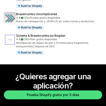
Built for Shopify
Breadcrumbs Uncomplicated
de 5 estrellas
4.8
(33)
•
Prueba gratis disponible
33 reseñas en total
Rutas de navegación y JSON-LD en colecciones y productos
Built for Shopify
Schema & Breadcrumbs by Bogdan
de 5 estrellas
4.6
(38)
•
Plan gratis disponible
38 reseñas en total
Navegación de migas de pan y Schema para fragmentos
enriquecidos | Impulso de SEO
Built for Shopify
¿Quieres agregar una
aplicación?
Prueba Shopify gratis por 3 días