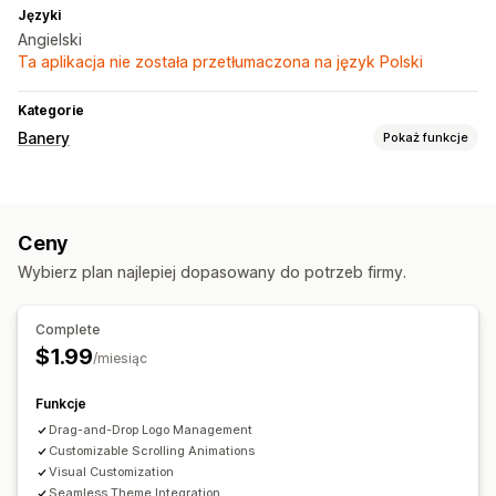
Języki
Angielski
Ta aplikacja nie została przetłumaczona na język Polski
Kategorie
Banery
Pokaż funkcje
Typ banera
Powiadomienie
Promocyjny
Ceny
Spersonalizowane rekomendacje
Wybierz plan najlepiej dopasowany do potrzeb firmy.
Dostosowanie
Pozycja banera
Animacje
Tła
Kolor i czcionka
Complete
Niestandardowy CSS
$1.99
/miesiąc
Responsywność na urządzeniach mobilnych
Funkcje
Drag-and-Drop Logo Management
Customizable Scrolling Animations
Visual Customization
Seamless Theme Integration