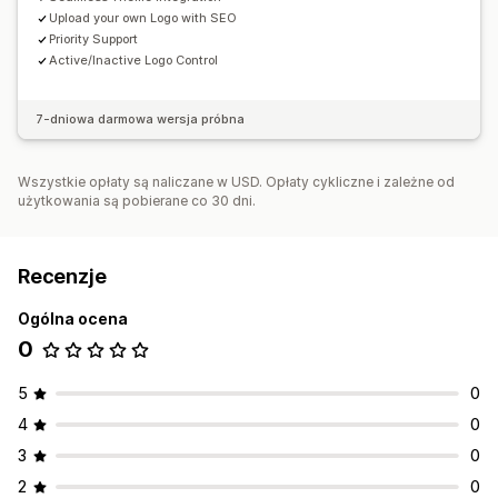
Upload your own Logo with SEO
Priority Support
Active/Inactive Logo Control
7-dniowa darmowa wersja próbna
Wszystkie opłaty są naliczane w USD. Opłaty cykliczne i zależne od
użytkowania są pobierane co 30 dni.
Recenzje
Ogólna ocena
0
5
0
4
0
3
0
2
0