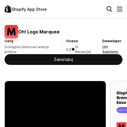
Shopify App Store
Oh! Logo Marquee
Ceny
Ocena
Deweloper
Dostępna darmowa wersja
(0
OH
0,0
próbna
Recenzje)
Solutions
Zainstaluj