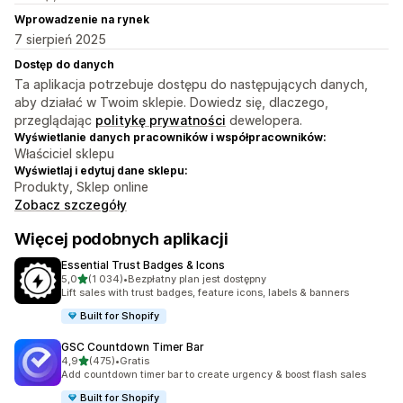
Wprowadzenie na rynek
7 sierpień 2025
Dostęp do danych
Ta aplikacja potrzebuje dostępu do następujących danych,
aby działać w Twoim sklepie. Dowiedz się, dlaczego,
przeglądając
politykę prywatności
dewelopera.
Wyświetlanie danych pracowników i współpracowników:
Właściciel sklepu
Wyświetlaj i edytuj dane sklepu:
Produkty, Sklep online
Zobacz szczegóły
Więcej podobnych aplikacji
Essential Trust Badges & Icons
na 5 gwiazdek
5,0
(1 034)
•
Bezpłatny plan jest dostępny
Łączna liczba recenzji: 1034
Lift sales with trust badges, feature icons, labels & banners
Built for Shopify
GSC Countdown Timer Bar
na 5 gwiazdek
4,9
(475)
•
Gratis
Łączna liczba recenzji: 475
Add countdown timer bar to create urgency & boost flash sales
Built for Shopify