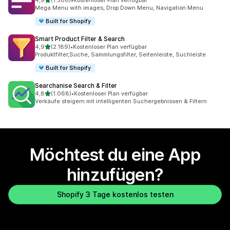
4,9
(1.506)
•
Kostenloser Plan verfügbar
1506 Rezensionen insgesamt
Mega Menu with images, Drop Down Menu, Navigation Menu
Built for Shopify
Smart Product Filter & Search
von 5 Sternen
4,9
(2.189)
•
Kostenloser Plan verfügbar
2189 Rezensionen insgesamt
Produktfilter,Suche, Sammlungsfilter, Seitenleiste, Suchleiste
Built for Shopify
Searchanise Search & Filter
von 5 Sternen
4,8
(1.068)
•
Kostenloser Plan verfügbar
1068 Rezensionen insgesamt
Verkäufe steigern mit intelligenten Suchergebnissen & Filtern
Möchtest du eine App
hinzufügen?
Shopify 3 Tage kostenlos testen