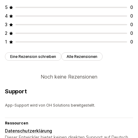
Benutzerdefinierte Symbole
Bildgröße
5
0
Benutzerdefiniertes CSS
Responsivität für Mobilgeräte
4
0
3
0
2
0
1
0
Eine Rezension schreiben
Alle Rezensionen
Noch keine Rezensionen
Support
App-Support wird von OH Solutions bereitgestellt.
Ressourcen
Datenschutzerklärung
Dieser Entwickler bietet keinen direkten Support auf Deutsch