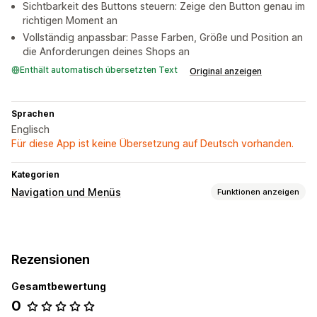
Sichtbarkeit des Buttons steuern: Zeige den Button genau im
richtigen Moment an
Vollständig anpassbar: Passe Farben, Größe und Position an
die Anforderungen deines Shops an
Enthält automatisch übersetzten Text
Original anzeigen
Sprachen
Englisch
Für diese App ist keine Übersetzung auf Deutsch vorhanden.
Kategorien
Navigation und Menüs
Funktionen anzeigen
Menü-Stil
Schwebende Schaltfläche
Rezensionen
Suche
Gesamtbewertung
Zum Anfang scrollen
0
Anpassung