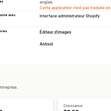
es
anglais
Cette application n’est pas traduite en
ionne avec
Interface administrateur Shopify
ories
Éditeur d’images
Optimisation d’images
Antivol
Filigranes
Ressources protégées
Images
Actions bloquées
Copier-coller
Capture d’écran
Écran
Téléchargement d’image
Enregistre
ntreprise.
Outils de développeur
Filigranes
Mes
Croissance