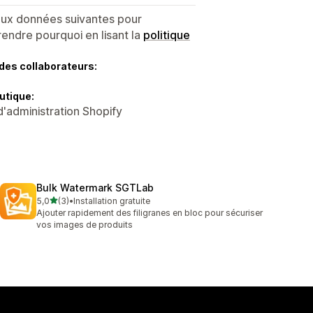
 aux données suivantes pour
endre pourquoi en lisant la
politique
des collaborateurs:
utique:
d'administration Shopify
Bulk Watermark SGTLab
étoile(s) sur 5
5,0
(3)
•
Installation gratuite
3 avis au total
Ajouter rapidement des filigranes en bloc pour sécuriser
vos images de produits