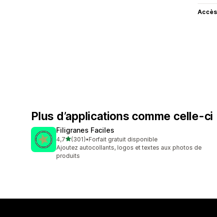
Accès
Plus d’applications comme celle-ci
Filigranes Faciles
étoile(s) sur 5
4,7
(301)
•
Forfait gratuit disponible
301 avis au total
Ajoutez autocollants, logos et textes aux photos de
produits