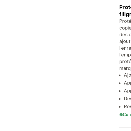
Prot
fili
Proté
copie
des c
ajout
l’enr
l’emp
proté
marq
Ajo
App
App
Dés
Res
Con