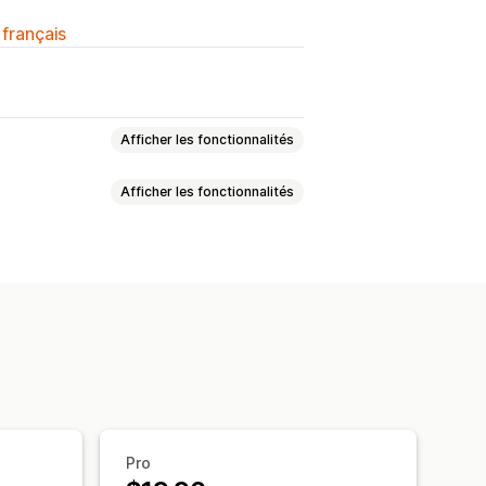
 français
Afficher les fonctionnalités
Afficher les fonctionnalités
 d’impression
Clic droit
ment d’image
Glisser-déposer
sage de droits d’auteur
Pro