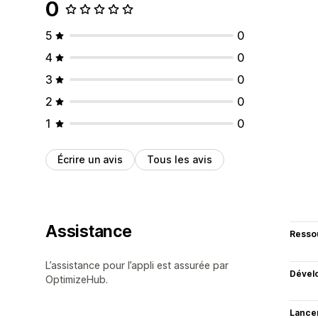
0
5
0
4
0
3
0
2
0
1
0
Écrire un avis
Tous les avis
Assistance
Resso
L’assistance pour l’appli est assurée par
Dével
OptimizeHub.
Lance