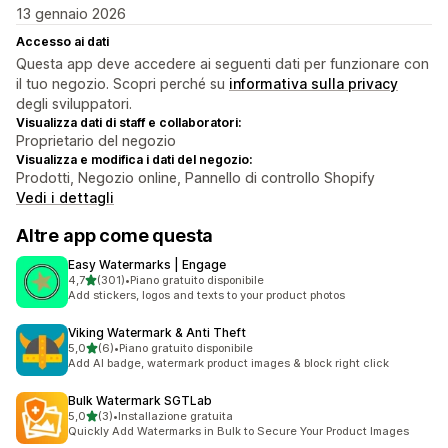
13 gennaio 2026
Accesso ai dati
Questa app deve accedere ai seguenti dati per funzionare con
il tuo negozio. Scopri perché su
informativa sulla privacy
degli sviluppatori.
Visualizza dati di staff e collaboratori:
Proprietario del negozio
Visualizza e modifica i dati del negozio:
Prodotti, Negozio online, Pannello di controllo Shopify
Vedi i dettagli
Altre app come questa
Easy Watermarks | Engage
stelle su 5
4,7
(301)
•
Piano gratuito disponibile
301 recensioni totali
Add stickers, logos and texts to your product photos
Viking Watermark & Anti Theft
stelle su 5
5,0
(6)
•
Piano gratuito disponibile
6 recensioni totali
Add AI badge, watermark product images & block right click
Bulk Watermark SGTLab
stelle su 5
5,0
(3)
•
Installazione gratuita
3 recensioni totali
Quickly Add Watermarks in Bulk to Secure Your Product Images