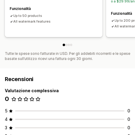
o a $29.99/an
Filigrane
Messaggio sul copyright
Funzionalità
Funzionalità
Up to 50 products
Up to 200 p
All watermark features
All watermar
Tutte le spese sono fatturate in USD. Per gli addebiti ricorrenti e le spese
basate sull’utilizzo ricevi una fattura ogni 30 giorni.
Recensioni
Valutazione complessiva
0
5
0
4
0
3
0