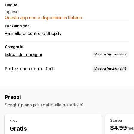
Lingue
Inglese
Questa app non è disponibile in Italiano
Funziona con
Pannello di controllo Shopify
Categorie
Editor di immagini
Mostra funzionalità
Ottimizzazione delle immagini
Protezione contro i furti
Mostra funzionalità
Filigrane
Risorse protette
Immagini
Prezzi
Azioni bloccate
Scegli il piano più adatto alla tua attività.
Copia e incolla
Cattura schermo
Stampa schermo
Clic con il pulsante destro del mouse
Free
Starter
Download di immagini
Salvataggio di immagini
$4.99
Gratis
/me
Funzionalità drag-and-drop
Strumenti per sviluppatori