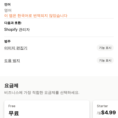
언어
영어
이 앱은 한국어로 번역되지 않았습니다
다음과 호환:
Shopify 관리자
범주
이미지 편집기
기능 표시
이미지 최적화
도용 방지
기능 표시
워터마크
보호된 자산
이미지
요금제
차단된 작업
비즈니스에 가장 적합한 요금제를 선택하세요.
복사 및 붙여넣기
화면 캡처
스크린샷
오른쪽 버튼 클릭
이미지 다운로드
이미지 저장
끌어서 놓기
개발자 도구
Free
Starter
워터마크
저작권 메시지
$4.99
무료
/월