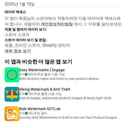
2026년 1월 13일
데이터 액세스
이 앱이 회원님의 스토어에서 작동하려면 다음 데이터에 액세스해
야 합니다. 개발자의
개인정보처리방침
에서 그 이유를 알아보세요.
직원 및 참여자 데이터 보기:
스토어 소유자
스토어 데이터 보기 및 편집:
제품, 온라인 스토어, Shopify 관리자
세부 정보 보기
이 앱과 비슷한 더 많은 앱 보기
Easy Watermarks | Engage
별 5개 중
4.7
(301)
•
무료 플랜 사용 가능
총 리뷰 301개
Add stickers, logos and texts to your product photos
Viking Watermark & Anti Theft
별 5개 중
5.0
(6)
•
무료 플랜 사용 가능
총 리뷰 6개
Add AI badge, watermark product images & block right click
Bulk Watermark SGTLab
별 5개 중
5.0
(3)
•
무료 설치
총 리뷰 3개
Quickly Add Watermarks in Bulk to Secure Your Product Images