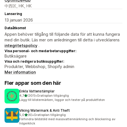
OptimizeHub
中西区, HK, HK
Lansering
13 januari 2026
Dataåtkomst
Appen behöver tillgång till följande data för att kunna fungera
med din butik. Läs mer om anledningen till detta i utvecklarens
integritetspolicy
.
Visa personal- och medarbetaruppgifter:
Butiksägare
Visa och redigera butiksuppgifter:
Produkter, Webbshop, Shopify admin
Mer information
Fler appar som den här
Enkla Vattenstämplar
av 5 stjärnor
4,7
(301)
•
Gratisplan tillgänglig
301 recensioner totalt
Lägg till klistermärken, loggor och texter på produktfoton
Viking Watermark & Anti Theft
av 5 stjärnor
5,0
(6)
•
Gratisplan tillgänglig
6 recensioner totalt
Förhindra bildstöld med massvattenmärkning och blockering av
högerklick