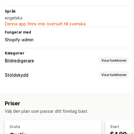
Språk
engelska
Denna app finns inte översatt till svenska
Fungerar med
Shopify-admin
Kategorier
Bildredigerare
Visa funktioner
Bildoptimering
Stöldskydd
Visa funktioner
Vattenstämpel
Skyddade tillgångar
Bilder
Priser
Blockerade åtgärder
Välj den plan som passar ditt företag bäst.
Kopiera och klistra in
Skärminspelning
Skriv ut skärm
Högerklicka
Nedladdning av bild
Sparande av bild
Gratis
Start
Dra och släpp
Utvecklarverktyg
Vattenstämplar