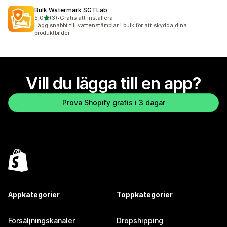
Bulk Watermark SGTLab
av 5 stjärnor
5,0
(3)
•
Gratis att installera
3 recensioner totalt
Lägg snabbt till vattenstämplar i bulk för att skydda dina
produktbilder
Vill du lägga till en app?
Prova Shopify gratis i 3 dagar
Appkategorier
Toppkategorier
Försäljningskanaler
Dropshipping