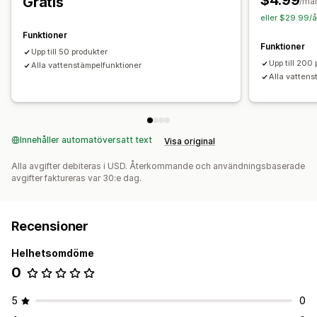
$4.99
Gratis
/må
Meddelande om upphovsrätt
eller $29.99/å
Funktioner
Funktioner
Upp till 50 produkter
Upp till 200
Alla vattenstämpelfunktioner
Alla vattens
Innehåller automatöversatt text
Visa original
Alla avgifter debiteras i USD. Återkommande och användningsbaserade
avgifter faktureras var 30:e dag.
Recensioner
Helhetsomdöme
0
5
0