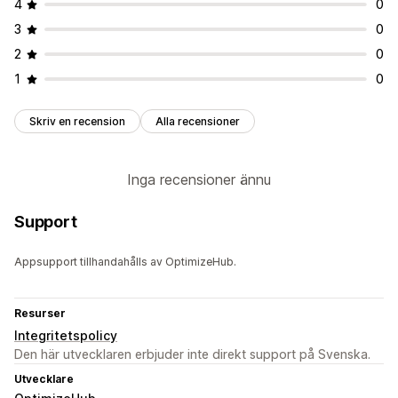
4
0
3
0
2
0
1
0
Skriv en recension
Alla recensioner
Inga recensioner ännu
Support
Appsupport tillhandahålls av OptimizeHub.
Resurser
Integritetspolicy
Den här utvecklaren erbjuder inte direkt support på Svenska.
Utvecklare