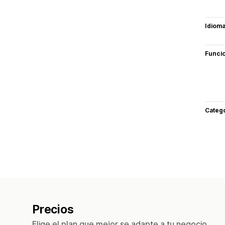
Idiom
Funci
Categ
Precios
Elige el plan que mejor se adapte a tu negocio.