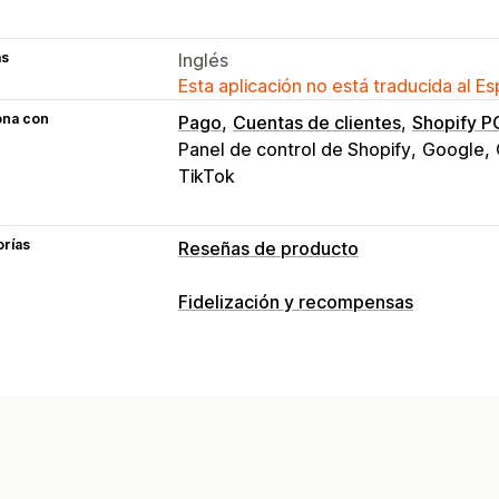
as
Inglés
Esta aplicación no está traducida al E
ona con
Pago
Cuentas de clientes
Shopify P
Panel de control de Shopify
Google
TikTok
orías
Reseñas de producto
Opciones de muestra
Fidelización y recompensas
Testimonios
Reseñas con fotos
Rese
Tipos de programas
Calificación por estrellas
Votos
Emb
Programas de recompensas
Niveles 
Galerías multimedia
Diseño de cuadrí
Página de todas las reseñas
Reseñas
Las recompensas que puedes ofrecer
Resúmenes de reseñas
Preguntas y 
Puntos
Descuentos
Cupones
Regal
Filtros
Fragmentos enriquecidos
Crédito en tienda
Recompensas POS