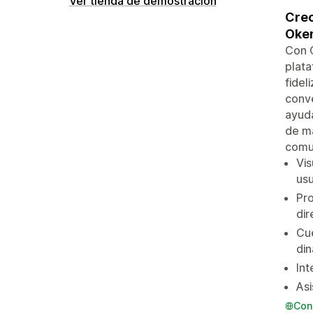
Ver tienda de demostración
Crec
Oke
Con O
plata
fidel
conve
ayuda
de ma
comu
Vis
usu
Pro
dir
Cue
din
Int
Asi
Con