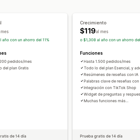
Productos gratis
Acceso anticipado
Formas de recopilar reseñas
Emblemas
Recompensas personaliz
Solicitudes por correo electrónico
So
l
Crecimiento
Encuestas
Promociones
Recomenda
$119
l mes
Migración de reseñas
al mes
Sindicación de
Solicitudes personalizadas
l año con un ahorro del 11%
o $1,308 al año con un ahorro de
nes
Funciones
 200 pedidos/mes
Hasta 1.500 pedidos/mes
o del plan Gratis
Todo lo del plan Esencial, y a
Resúmenes de reseñas con IA
Palabras clave de reseñas con 
Integración con TikTok Shop
Widget de preguntas y respue
Muchas funciones más...
ratis de 14 día
Prueba gratis de 14 día