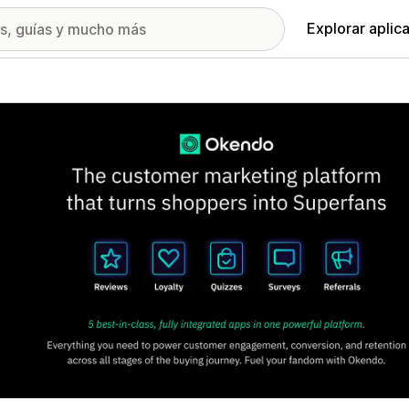
Explorar aplic
ía de imágenes destacadas