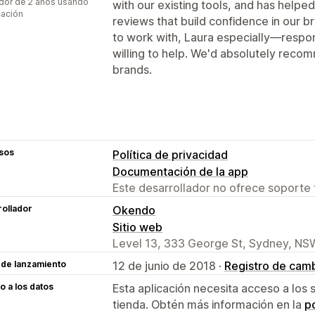
dor de 2 años usando
with our existing tools, and has helpe
cación
reviews that build confidence in our 
to work with, Laura especially—respo
willing to help. We'd absolutely re
brands.
sos
Política de privacidad
Documentación de la app
Este desarrollador no ofrece soporte 
ollador
Okendo
Sitio web
Level 13, 333 George St, Sydney, NS
 de lanzamiento
12 de junio de 2018 ·
Registro de cam
 a los datos
Esta aplicación necesita acceso a los 
tienda. Obtén más información en la
po