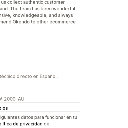
d us collect authentic customer
brand. The team has been wonderful
nsive, knowledgeable, and always
commend Okendo to other ecommerce
técnico directo en Español.
W, 2000, AU
bios
siguientes datos para funcionar en tu
lítica de privacidad
del