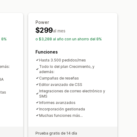
Acceso exclusivo
Eventos
adas
licitudes por SMS
Formularios
Power
ciones
Importar y exportar
$299
 reseñas
Automatizaciones
al mes
l 8%
o $3,288 al año con un ahorro del 8%
Funciones
Hasta 3.500 pedidos/mes
demás:
Todo lo del plan Crecimiento, y
además:
Campañas de reseñas
IA
Editor avanzado de CSS
Integraciones de correo electrónico y
stas
SMS
Informes avanzados
Incorporación gestionada
Muchas funciones más...
Prueba gratis de 14 día