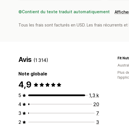
Contient du texte traduit automatiquement
Afficher
Tous les frais sont facturés en USD. Les frais récurrents et 
Avis
Fit Nut
(1 314)
Austral
Plus de
Note globale
l’appli
4,9
5
1,3 k
4
20
3
7
2
3