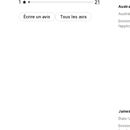
1
21
Austral
Écrire un avis
Tous les avis
Environ
l’appli
James
États-
Environ