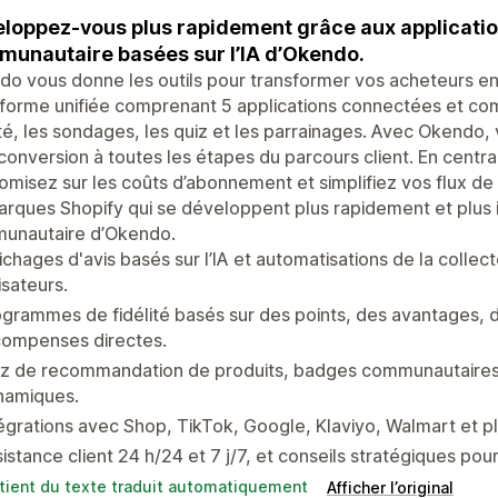
loppez-vous plus rapidement grâce aux applicati
unautaire basées sur l’IA d’Okendo.
o vous donne les outils pour transformer vos acheteurs en su
forme unifiée comprenant 5 applications connectées et comp
ité, les sondages, les quiz et les parrainages. Avec Okendo
 conversion à toutes les étapes du parcours client. En centr
misez sur les coûts d’abonnement et simplifiez vos flux de tr
rques Shopify qui se développent plus rapidement et plus
unautaire d’Okendo.
ichages d'avis basés sur l’IA et automatisations de la colle
lisateurs.
grammes de fidélité basés sur des points, des avantages, d
compenses directes.
iz de recommandation de produits, badges communautaires,
namiques.
égrations avec Shop, TikTok, Google, Klaviyo, Walmart et pl
istance client 24 h/24 et 7 j/7, et conseils stratégiques pour 
tient du texte traduit automatiquement
Afficher l’original