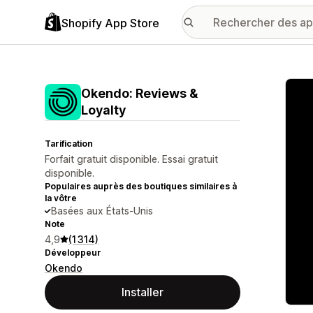
Shopify App Store
Galer
Okendo: Reviews &
Loyalty
Tarification
Forfait gratuit disponible. Essai gratuit
disponible.
Populaires auprès des boutiques similaires à
la vôtre
Basées aux États-Unis
Note
4,9
(1 314)
Développeur
Okendo
Installer