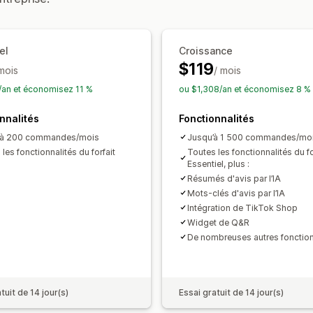
Expédition gratuite
Produits gratuits
Méthodes pour recueillir des avis
Accès en exclusivité
Événements
B
Requêtes par e-mail
Requêtes par S
el
Croissance
Promotions
Parrainages
Import et e
$119
 mois
Association d’avis
Automatisations
/ mois
R
an et économisez 11 %
ou $1,308/an et économisez 8 %
nnalités
Fonctionnalités
'à 200 commandes/mois
Jusqu’à 1 500 commandes/mo
les fonctionnalités du forfait
Toutes les fonctionnalités du fo
Essentiel, plus :
Résumés d'avis par l’IA
Mots-clés d'avis par l’IA
Intégration de TikTok Shop
Widget de Q&R
De nombreuses autres fonctionn
tuit de 14 jour(s)
Essai gratuit de 14 jour(s)