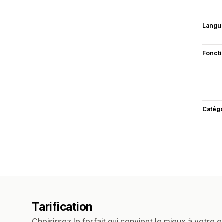
Langu
Fonct
Catég
Tarification
Choisissez le forfait qui convient le mieux à votre e