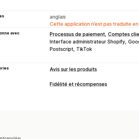
es
anglais
Cette application n’est pas traduite en
ionne avec
Processus de paiement
Comptes clie
Interface administrateur Shopify
Goo
Postscript
TikTok
ories
Avis sur les produits
Options d’affichage
Fidélité et récompenses
Témoignages
Avis photo
Avis vidéo
Types de programmes
Badges
Carrousels
Galeries de supp
Programmes de récompenses
Nivea
Mise en page en grille
Onglets ou bar
Page contenant tous les avis
Meilleur
Récompenses que vous pouvez offrir
Résumés des avis
Questions-répons
Points
Réductions
Coupons
Cadea
Filtrage
Extraits enrichis
Crédits en magasin
Récompenses P
ntreprise.