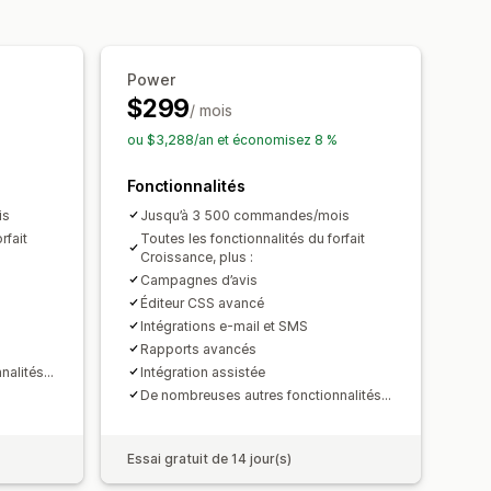
Accès anticipé
adges
Récompenses personnalisées
MS
Formulaires
Sondages
Power
xport
Migration des avis
$299
equêtes personnalisées
/ mois
ou $3,288/an et économisez 8 %
Fonctionnalités
is
Jusqu’à 3 500 commandes/mois
rfait
Toutes les fonctionnalités du forfait
Croissance, plus :
Campagnes d’avis
Éditeur CSS avancé
Intégrations e-mail et SMS
Rapports avancés
alités...
Intégration assistée
De nombreuses autres fonctionnalités...
Essai gratuit de 14 jour(s)