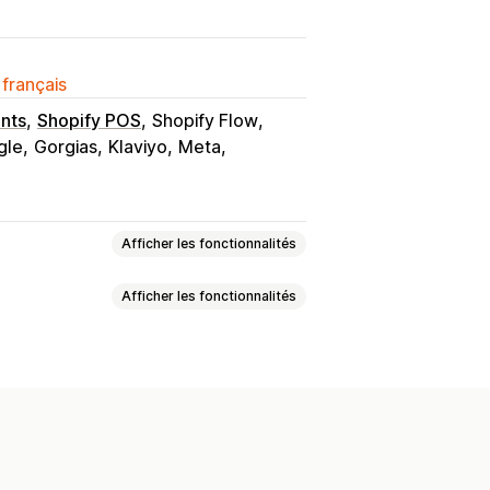
 français
nts
Shopify POS
Shopify Flow
gle
Gorgias
Klaviyo
Meta
Afficher les fonctionnalités
Afficher les fonctionnalités
Évaluations par étoiles
Vote
orts multimédias
ux VIP
Parrainages
res latérales
s avis
Caractéristiques des avis
es
Regroupement de produits
ux
Remises en espèces
OS
Frais d’expédition