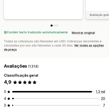
Avaliação grat
Contém texto traduzido automaticamente
Mostrar original
Todas as cobranças são faturadas em USD. Cobranças recorrentes e
calculadas por uso são faturadas a cada 30 dias.
Ver todas as opções
de preço
Avaliações
(1.314)
Classificação geral
4,9
5
1,3 mil
4
20
3
7