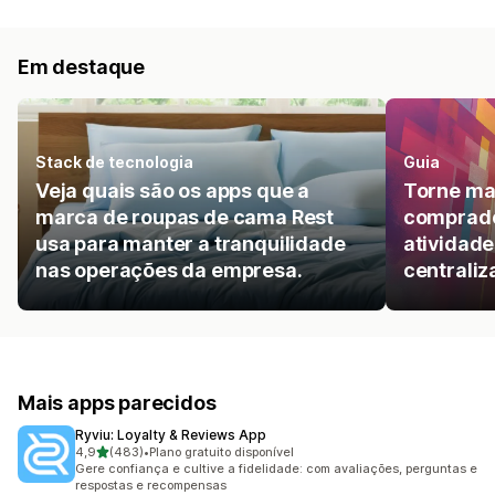
Em destaque
Stack de tecnologia
Guia
Veja quais são os apps que a
Torne mai
marca de roupas de cama Rest
comprado
usa para manter a tranquilidade
atividade
nas operações da empresa.
centraliz
Mais apps parecidos
Ryviu: Loyalty & Reviews App
de 5 estrelas
4,9
(483)
•
Plano gratuito disponível
483 avaliações ao todo
Gere confiança e cultive a fidelidade: com avaliações, perguntas e
respostas e recompensas