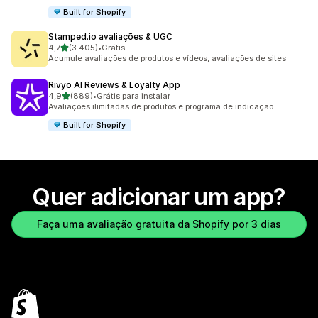
Built for Shopify
Stamped.io avaliações & UGC
de 5 estrelas
4,7
(3.405)
•
Grátis
3405 avaliações ao todo
Acumule avaliações de produtos e vídeos, avaliações de sites
Rivyo AI Reviews & Loyalty App
de 5 estrelas
4,9
(889)
•
Grátis para instalar
889 avaliações ao todo
Avaliações ilimitadas de produtos e programa de indicação.
Built for Shopify
Quer adicionar um app?
Faça uma avaliação gratuita da Shopify por 3 dias