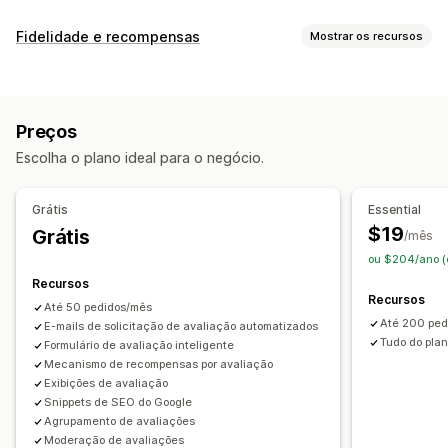
Opções de exibição
Fidelidade e recompensas
Mostrar os recursos
Depoimentos
Avaliações por fotos
Avaliações por vídeos
Tipos de programas
Avaliações por estrelas
Votação
Selos
Carrosséis
Programas de recompensas
Níveis VIP
Indicações
Galerias de mídia
Layout de grade
Abas ou barras laterais
Preços
Página de todas as avaliações
Principais avaliações
Recompensas que você pode oferecer
Escolha o plano ideal para o negócio.
Highlights de avaliações
Resumos de avaliações
Pontos
Descontos
Cupons
Presentes
Cashback
Perguntas e respostas
Agrupamento de produtos
Crédito na loja
Recompensas de POS
Taxas de frete
Grátis
Essential
Filtragem
Rich snippets
Frete grátis
Produtos grátis
Acesso antecipado
$19
Grátis
/mês
Acesso exclusivo
Eventos
Selos
Maneiras de obter avaliações
ou $204/ano (
Recompensas personalizadas
Solicitações por e-mail
Solicitações por SMS
Formulários
Recursos
Recursos
Pesquisas
Promoções
Indicações
Até 50 pedidos/mês
Até 200 ped
E-mails de solicitação de avaliação automatizados
Importação e exportação
Migração de avaliações
Tudo do plan
Formulário de avaliação inteligente
Sindicação de avaliações
Automações
Mecanismo de recompensas por avaliação
Solicitações personalizadas
Exibições de avaliação
Snippets de SEO do Google
Agrupamento de avaliações
Moderação de avaliações