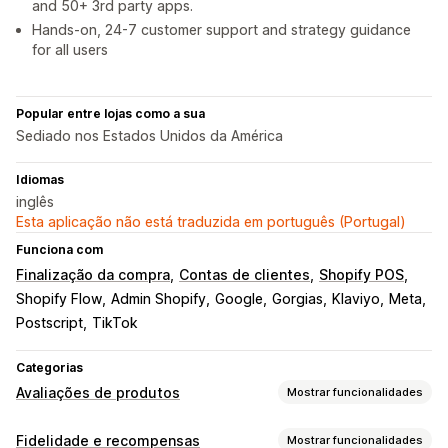
and 50+ 3rd party apps.
Hands-on, 24-7 customer support and strategy guidance
for all users
Popular entre lojas como a sua
Sediado nos Estados Unidos da América
Idiomas
inglês
Esta aplicação não está traduzida em português (Portugal)
Funciona com
Finalização da compra
Contas de clientes
Shopify POS
Shopify Flow
Admin Shopify
Google
Gorgias
Klaviyo
Meta
Postscript
TikTok
Categorias
Avaliações de produtos
Mostrar funcionalidades
Opções de apresentação
Fidelidade e recompensas
Mostrar funcionalidades