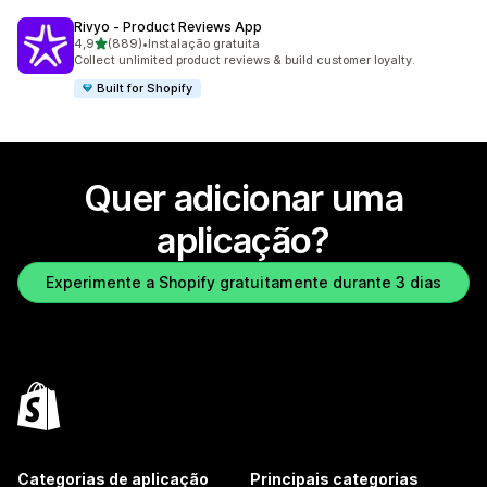
Rivyo ‑ Product Reviews App
de 5 estrelas
4,9
(889)
•
Instalação gratuita
889 total de avaliações
Collect unlimited product reviews & build customer loyalty.
Built for Shopify
Quer adicionar uma
aplicação?
Experimente a Shopify gratuitamente durante 3 dias
Categorias de aplicação
Principais categorias