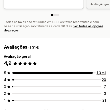
Avaliação grat
Todas as taxas são faturadas em USD. As taxas recorrentes e com
base na utilização são faturadas a cada 30 dias.
Ver todas as opções
de preços
Avaliações
(1 314)
Avaliação geral
4,9
5
1,3 mil
4
20
3
7
2
3
1
21