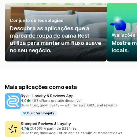
Conjunto de tecnologias
Descubra as aplicações que a
marca de roupa de cama Rest
Avaliações
utiliza para manter um fluxo suave
Mostre m
no seu negócio.
locais.
Mais aplicações como esta
Ryviu: Loyalty & Reviews App
de 5 estrelas
4,9
(483)
•
Plano gratuito disponível
483 total de avaliações
Build trust, grow loyalty — with reviews, Q&A, and rewards
Built for Shopify
Stamped Reviews & Loyalty
de 5 estrelas
4,7
(3.405)
•
A partir de $23/mês
3405 total de avaliações
Build trust, drive acquisition and sales with customer reviews