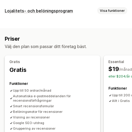
Visningsalternativ
Lojalitets- och belöningsprogram
Visa funktioner
Berättelser
Fotorecensioner
Videorecensioner
Programtyper
Stjärnklassificering
Omröstningar
Märken
Karuseller
Belöningsprogram
VIP-program
Hänvisningar
Mediagallerier
Rutnätslayout
Flikar eller sidopaneler
Priser
En sida med alla recensioner
Positiva recensioner
Belöningar som du kan erbjuda
Välj den plan som passar ditt företag bäst.
Höjdpunkter från recensioner
Poäng
Rabatter
Kuponger
Gåvor
Cashback
Värdecheck
Sammanfattningar av recensioner
Frågor och svar
Belöningar i kassan
Fraktkostnader
Fri frakt
Gratis
Essential
Produktgrupper
Filtrering
Textfragment
Gratisprodukter
Tidig åtkomst
Exklusiv åtkomst
$19
Gratis
/månad
Evenemang
Märken
Anpassade belöningar
Metoder för insamling av recensioner
eller $204/år 
Förfrågningar via e-post
Förfrågningar via sms
Formulär
Funktioner
Funktioner
Enkäter
Kampanjer
Hänvisningar
Import och export
Upp till 50 ordrar/månad
Upp till 200
Automatiska e-postmeddelanden för
Migrering av recensioner
Syndikering av recensioner
recensionsförfrågningar
Allt i Gratis
Automatiseringar
Anpassade förfrågningar
Smart recensionsformulär
Belöningsmotor för recensioner
Visning av recensioner
Google SEO-utdrag
Gruppering av recensioner