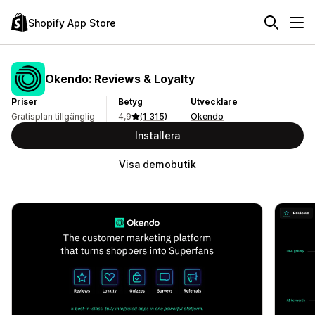
Shopify App Store
Okendo: Reviews & Loyalty
Priser
Betyg
Utvecklare
Gratisplan tillgänglig
4,9
(1 315)
Okendo
Installera
Visa demobutik