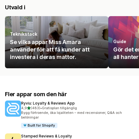
Utvald i
Teknikstack
Se vilka appar Miss Amara
Guide
använder för att få kunder att
Gör det e
investera i deras mattor.
all hanter
Fler appar som den här
Ryviu: Loyalty & Reviews App
av 5 stjärnor
4,9
(483)
•
Gratisplan tillgänglig
483 recensioner totalt
Bygg förtroende, öka lojaliteten – med recensioner, Q&A och
belöningar
Built for Shopify
Stamped Reviews & Loyalty