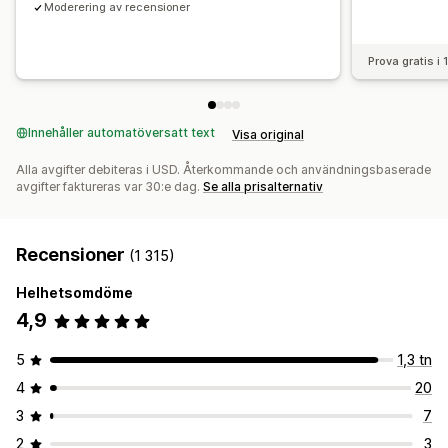
Moderering av recensioner
Prova gratis i
Innehåller automatöversatt text
Visa original
Alla avgifter debiteras i USD. Återkommande och användningsbaserade
avgifter faktureras var 30:e dag.
Se alla prisalternativ
Recensioner
(1 315)
Helhetsomdöme
4,9
5
1,3 tn
4
20
3
7
2
3