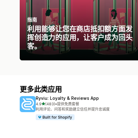
指南
利用能够让您在商店抵扣额方面发
挥创造力的应用，让客户成为回头
客。
更多此类应用
Ryviu: Loyalty & Reviews App
星（满分 5 星）
4.9
(483)
•
提供免费套餐
总共 483 条评论
利用评论、问答和奖励建立信任并提升忠诚度
Built for Shopify