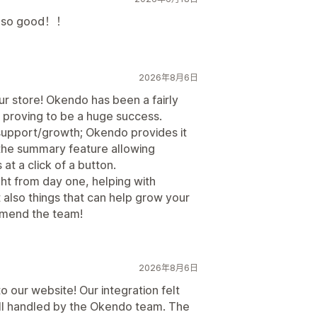
 is so good！！
2026年8月6日
r store! Okendo has been a fairly
's proving to be a huge success.
 support/growth; Okendo provides it
 the summary feature allowing
t a click of a button.
ght from day one, helping with
also things that can help grow your
mmend the team!
2026年8月6日
o our website! Our integration felt
ll handled by the Okendo team. The