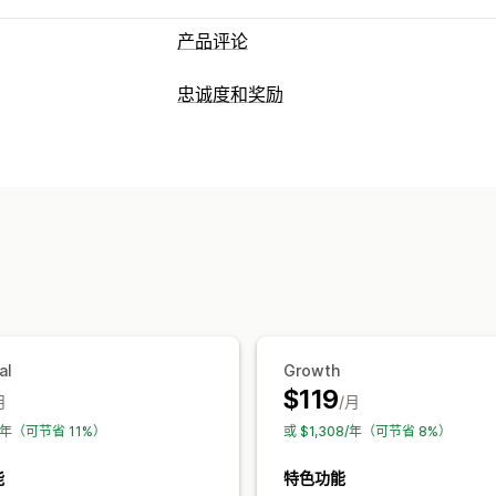
产品评论
展示选项
忠诚度和奖励
客户推荐语
图片评论
视频评论
星级评
计划类型
网格布局
标签或侧边栏
所有评论页面
奖励计划
VIP 层级
推荐
产品分组
筛选
丰富代码片段
您可以提供的奖励
收集评论的方式
积分
折扣
优惠券
礼品
返现
商店抵
电子邮件请求
短信请求
表单
问卷调查
抢先体验
专属体验
活动
徽章
自定义
评论分发
自动化
自定义请求
al
Growth
$119
月
/月
4/年（可节省 11%）
或 $1,308/年（可节省 8%）
能
特色功能