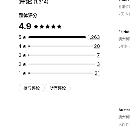
评论
(1,314)
香港特
7天 
整体评分
4.9
Fit Nut
5
1,263
澳大利
4
20
5年多
3
7
2
3
1
21
撰写评论
所有评论
澳大利
大约1