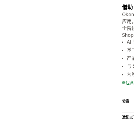
借助
Ok
应用
个阶
Sho
A
基
产
与 
为
包含
语言
适配以