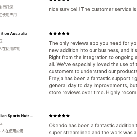
别行政区
nice survice!!! The customer service
人在使用应用
rition Australia
亚
The only reviews app you need for you
 人在使用应用
new addition into our business, and it
Right from the integration to ongoing
all. We've especially loved the use of
customers to understand our products a
Freyja has been a fantastic support ri
general day to day improvements, but 
store reviews over time. Highly reco
Australian Sports Nutrition
亚
Okendo has been a fantastic addition t
年 人在使用应用
super streamlined and the work was a