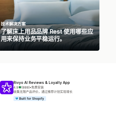
技术解决方案
了解床上用品品牌 Rest 使用哪些应
用来保持业务平稳运行。
Rivyo AI Reviews & Loyalty App
星（满分 5 星）
4.9
(888)
•
免费安装
总共 888 条评论
收集无限产品评价，通过推荐计划实现增长
Built for Shopify