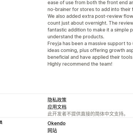
ease of use from both the front end a
no-brainer for stores to add into their 
We also added extra post-review flow
count just about overnight. The revi
fantastic addition to make it a simple
understand the products.
Freyja has been a massive support to 
ideas coming, plus offering growth as
beneficial and have applied their tool
Highly recommend the team!
隐私政策
应用文档
此开发者不提供直接的简体中文支持。
员
Okendo
网站