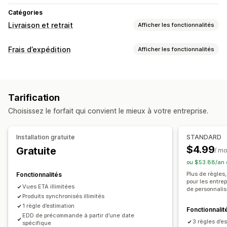
Catégories
Livraison et retrait
Afficher les fonctionnalités
Options de livraison
Frais d’expédition
Afficher les fonctionnalités
Bloquer des dates
Heures limites
Tarifs dynamiques
Calcul du tarif
Multi-sites
Temps de préparation
Compte à rebours
En fonction du transporteur
En fonction du produit
Messages personnalisés
Tarification
Code postal
Multi-zone
Suivi en temps réel
Choisissez le forfait qui convient le mieux à votre entreprise.
Personnalisation
Notifications par e-mail
Heures d’arrivée estimées
Date de livraison
Heure de livraison
Installation gratuite
STANDARD
Options de renommage
Géolocalisation
$4.99
Gratuite
/ mo
Règles personnalisées
ou $53.88/an 
Plus de règles,
Fonctionnalités
pour les entre
Vues ETA illimitées
de personnalis
Produits synchronisés illimités
1 règle d’estimation
Fonctionnalit
EDD de précommande à partir d’une date
3 règles d’e
spécifique