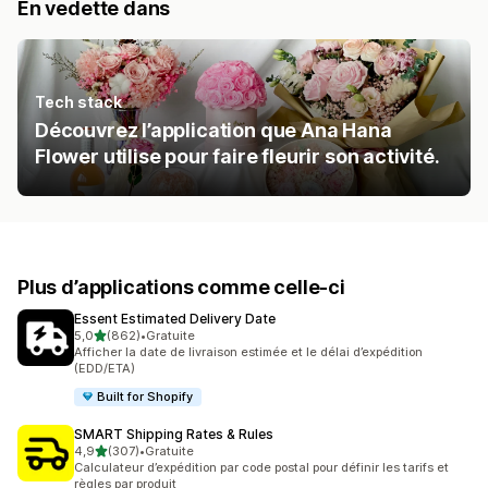
En vedette dans
Tech stack
Découvrez l’application que Ana Hana
Flower utilise pour faire fleurir son activité.
Plus d’applications comme celle-ci
Essent Estimated Delivery Date
étoile(s) sur 5
5,0
(862)
•
Gratuite
862 avis au total
Afficher la date de livraison estimée et le délai d’expédition
(EDD/ETA)
Built for Shopify
SMART Shipping Rates & Rules
étoile(s) sur 5
4,9
(307)
•
Gratuite
307 avis au total
Calculateur d’expédition par code postal pour définir les tarifs et
règles par produit