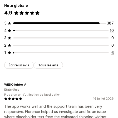
Note globale
4,9
5
387
4
10
3
0
2
0
1
6
Écrire un avis
Tous les avis
WEDOlighter
États-Unis
Plus d'un an d’utilisation de l’application
16 juillet 2026
The app works well and the support team has been very
responsive. Florence helped us investigate and fix an issue
where placeholder text from the estimated shipping widget