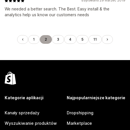
Edytowano 29 marzec 2019
We needed a better search. The Best. Easy install & the
analytics help us know our customers needs
1
2
3
4
5
11
Kategorie aplikacji
Najpopularniejsze kategorie
Kanały sprzedaży
Dropshipping
Wyszukiwanie produktów
Marketplace