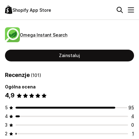
Shopify App Store
Omega Instant Search
Zainstaluj
Recenzje
(101)
Ogólna ocena
4,9
5
95
4
4
3
0
2
1