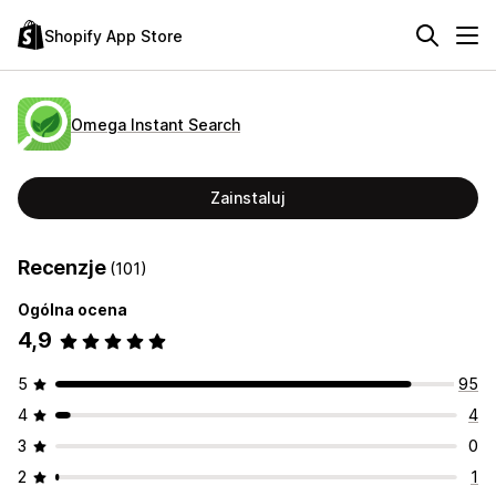
Shopify App Store
Omega Instant Search
Zainstaluj
Recenzje
(101)
Ogólna ocena
4,9
5
95
4
4
3
0
2
1